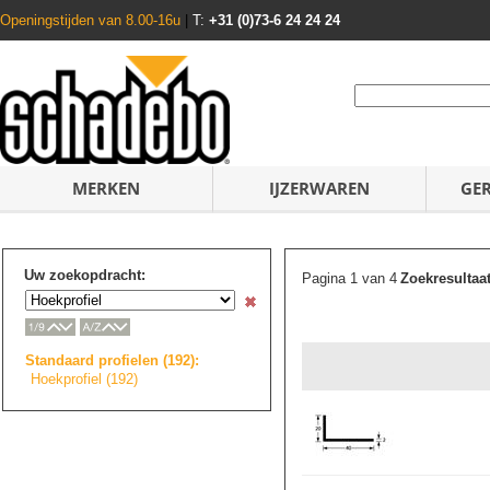
Openingstijden van 8.00-16u
|
T:
+31 (0)73-6 24 24 24
MERKEN
IJZERWAREN
GE
Uw zoekopdracht:
Pagina 1 van 4
Zoekresultaa
Standaard profielen (192):
Hoekprofiel (192)