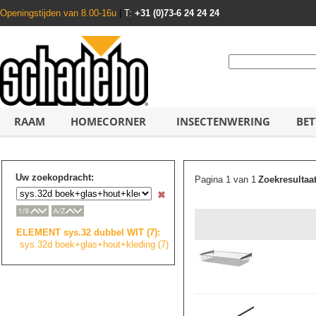
Openingstijden van 8.00-16u
|
T:
+31 (0)73-6 24 24 24
RAAM
HOMECORNER
INSECTENWERING
BET
Uw zoekopdracht:
Pagina 1 van 1
Zoekresultaa
ELEMENT sys.32 dubbel WIT (7):
sys.32d boek+glas+hout+
k
l
e
d
i
n
g
(7)