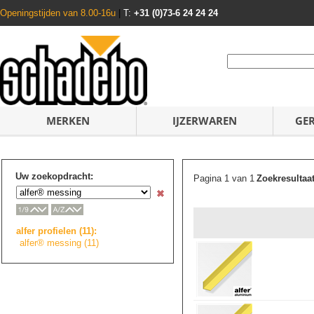
Openingstijden van 8.00-16u
|
T:
+31 (0)73-6 24 24 24
MERKEN
IJZERWAREN
GE
Uw zoekopdracht:
Pagina 1 van 1
Zoekresultaa
alfer profielen (11):
alfer® messing (11)