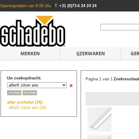
Openingstijden van 8.00-16u
|
T:
+31 (0)73-6 24 24 24
MERKEN
IJZERWAREN
GE
Uw zoekopdracht:
Pagina 1 van 1
Zoekresultaa
alfer profielen (34):
alfer® zilver ano (34)