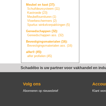
Meubel en kast (37):
Schuifdeursystee
m
(11)
Kastroede (23)
Meubelfourniture
n
(1)
Vloerbeschermers
(2)
Spurlux winkelverpakkin
g
e
n
(5)
Gereedschappen (32):
Gereedschappen ass. (32)
Bevestigingsmate
r
i
a
l
e
n
(16):
Bevestigingsmate
r
i
a
l
e
n
ass. (16)
alfer® (45):
alfer profielen (45)
Schadébo is uw partner voor vakhandel en indus
Volg ons
Accou
Abonneren op nieuwsbrief
Klant wor