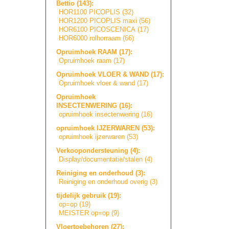
Bettio (143):
HOR1100 PICOPLIS (32)
HOR1200 PICOPLIS maxi (56)
HOR6100 PICOSCENICA (17)
HOR6000 rolhorraam (66)
Opruimhoek RAAM (17):
Opruimhoek raam (17)
Opruimhoek VLOER & WAND (17):
Opruimhoek vloer & wand (17)
Opruimhoek
INSECTENWERING (16):
opruimhoek insectenwering (16)
opruimhoek IJZERWAREN (53):
opruimhoek ijzerwaren (53)
Verkoopondersteu
n
i
n
g
(4):
Display/document
a
t
i
e
/
s
t
a
l
e
n
(4)
Reiniging en onderhoud (3):
Reiniging en onderhoud overig (3)
tijdelijk gebruik (19):
op=op (19)
MEISTER op=op (9)
Vloertoebehoren (27):