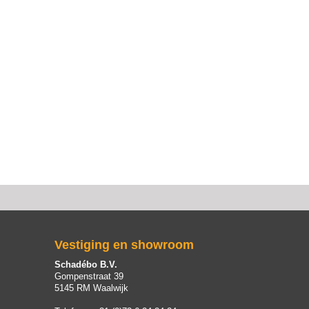
Vestiging en showroom
Schadébo B.V.
Gompenstraat 39
5145 RM Waalwijk