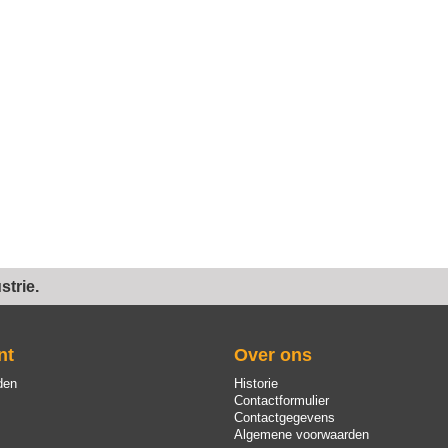
trie.
nt
Over ons
den
Historie
Contactformulier
Contactgegevens
Algemene voorwaarden