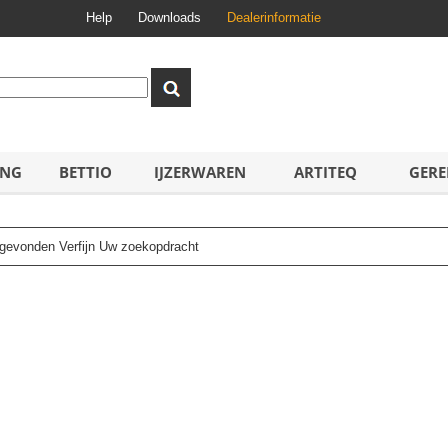
Help
Downloads
Dealerinformatie
ING
BETTIO
IJZERWAREN
ARTITEQ
GERE
n gevonden Verfijn Uw zoekopdracht