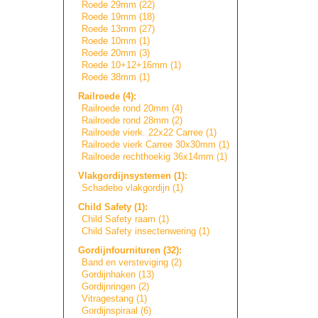
Roede 29mm (22)
Roede 19mm (18)
Roede 13mm (27)
Roede 10mm (1)
Roede 20mm (3)
Roede 10+12+16mm (1)
Roede 38mm (1)
Railroede (4):
Railroede rond 20mm (4)
Railroede rond 28mm (2)
Railroede vierk. 22x22 Carree (1)
Railroede vierk Carree 30x30mm (1)
Railroede rechthoekig 36x14mm (1)
Vlakgordijnsyste
m
e
n
(1):
Schadebo vlakgordijn (1)
Child Safety (1):
Child Safety raam (1)
Child Safety insectenwering (1)
Gordijnfournitur
e
n
(32):
Band en versteviging (2)
Gordijnhaken (13)
Gordijnringen (2)
Vitragestang (1)
Gordijnspiraal (6)