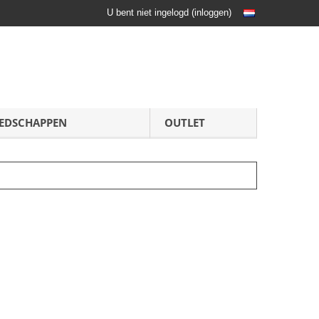
U bent niet ingelogd
(
inloggen
)
EDSCHAPPEN
OUTLET