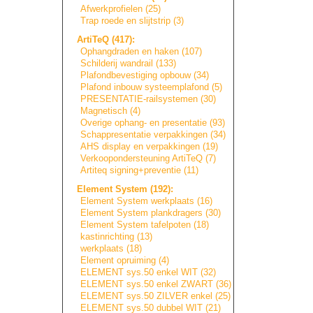
Afwerkprofielen (25)
Trap roede en slijtstrip (3)
ArtiTeQ (417):
Ophangdraden en haken (107)
Schilderij wandrail (133)
Plafondbevestigi
n
g
opbouw (34)
Plafond inbouw systeemplafond (5)
PRESENTATIE-rail
s
y
s
t
e
m
e
n
(30)
Magnetisch (4)
Overige ophang- en presentatie (93)
Schappresentatie
verpakkingen (34)
AHS display en verpakkingen (19)
Verkoopondersteu
n
i
n
g
ArtiTeQ (7)
Artiteq signing+prevent
i
e
(11)
Element System (192):
Element System werkplaats (16)
Element System plankdragers (30)
Element System tafelpoten (18)
kastinrichting (13)
werkplaats (18)
Element opruiming (4)
ELEMENT sys.50 enkel WIT (32)
ELEMENT sys.50 enkel ZWART (36)
ELEMENT sys.50 ZILVER enkel (25)
ELEMENT sys.50 dubbel WIT (21)