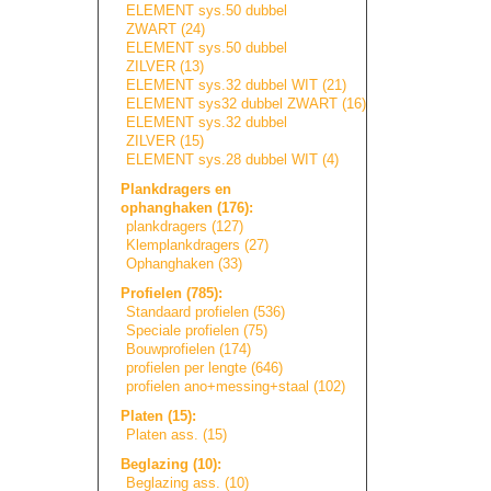
ELEMENT sys.50 dubbel
ZWART (24)
ELEMENT sys.50 dubbel
ZILVER (13)
ELEMENT sys.32 dubbel WIT (21)
ELEMENT sys32 dubbel ZWART (16)
ELEMENT sys.32 dubbel
ZILVER (15)
ELEMENT sys.28 dubbel WIT (4)
Plankdragers en
ophanghaken (176):
plankdragers (127)
Klemplankdragers
(27)
Ophanghaken (33)
Profielen (785):
Standaard profielen (536)
Speciale profielen (75)
Bouwprofielen (174)
profielen per lengte (646)
profielen ano+messing+sta
a
l
(102)
Platen (15):
Platen ass. (15)
Beglazing (10):
Beglazing ass. (10)