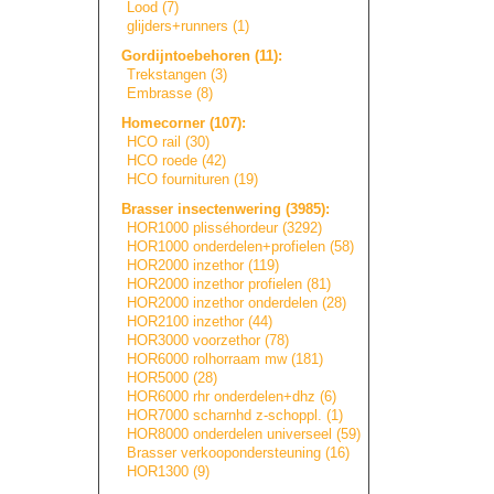
Lood (7)
glijders+runners
(1)
Gordijntoebehore
n
(11):
Trekstangen (3)
Embrasse (8)
Homecorner (107):
HCO rail (30)
HCO roede (42)
HCO fournituren (19)
Brasser insectenwering (3985):
HOR1000 plisséhordeur (3292)
HOR1000 onderdelen+prof
i
e
l
e
n
(58)
HOR2000 inzethor (119)
HOR2000 inzethor profielen (81)
HOR2000 inzethor onderdelen (28)
HOR2100 inzethor (44)
HOR3000 voorzethor (78)
HOR6000 rolhorraam mw (181)
HOR5000 (28)
HOR6000 rhr onderdelen+dhz (6)
HOR7000 scharnhd z-schoppl. (1)
HOR8000 onderdelen universeel (59)
Brasser verkooponderste
u
n
i
n
g
(16)
HOR1300 (9)