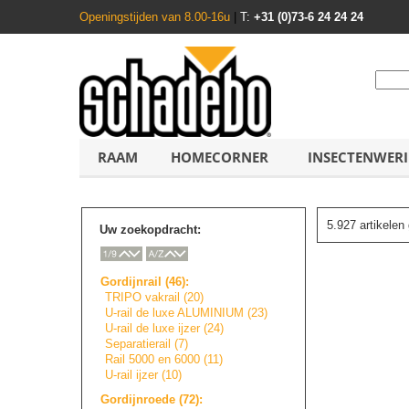
Openingstijden van 8.00-16u
|
T:
+31 (0)73-6 24 24 24
RAAM
HOMECORNER
INSECTENWER
5.927 artikele
Uw zoekopdracht:
Gordijnrail (46):
TRIPO vakrail (20)
U-rail de luxe ALUMINIUM (23)
U-rail de luxe ijzer (24)
Separatierail (7)
Rail 5000 en 6000 (11)
U-rail ijzer (10)
Gordijnroede (72):