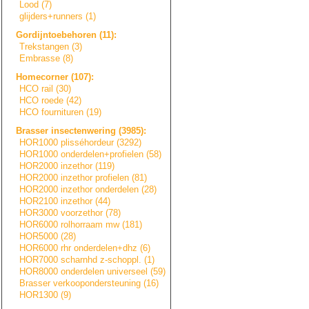
Lood (7)
glijders+runners
(1)
Gordijntoebehore
n
(11):
Trekstangen (3)
Embrasse (8)
Homecorner (107):
HCO rail (30)
HCO roede (42)
HCO fournituren (19)
Brasser insectenwering (3985):
HOR1000 plisséhordeur (3292)
HOR1000 onderdelen+prof
i
e
l
e
n
(58)
HOR2000 inzethor (119)
HOR2000 inzethor profielen (81)
HOR2000 inzethor onderdelen (28)
HOR2100 inzethor (44)
HOR3000 voorzethor (78)
HOR6000 rolhorraam mw (181)
HOR5000 (28)
HOR6000 rhr onderdelen+dhz (6)
HOR7000 scharnhd z-schoppl. (1)
HOR8000 onderdelen universeel (59)
Brasser verkooponderste
u
n
i
n
g
(16)
HOR1300 (9)