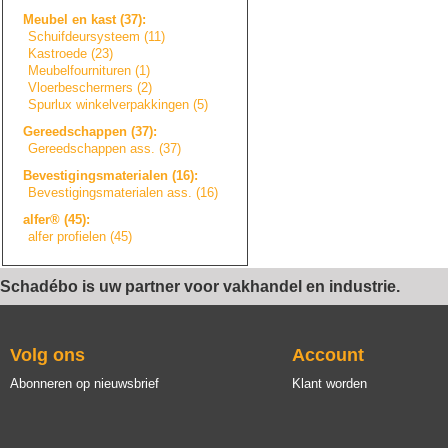
Meubel en kast (37):
Schuifdeursystee
m
(11)
Kastroede (23)
Meubelfourniture
n
(1)
Vloerbeschermers
(2)
Spurlux winkelverpakkin
g
e
n
(5)
Gereedschappen (37):
Gereedschappen ass. (37)
Bevestigingsmate
r
i
a
l
e
n
(16):
Bevestigingsmate
r
i
a
l
e
n
ass. (16)
alfer® (45):
alfer profielen (45)
Schadébo is uw partner voor vakhandel en industrie.
Volg ons
Account
Abonneren op nieuwsbrief
Klant worden