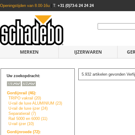
Openingstijden van 8.00-16u
|
T:
+31 (0)73-6 24 24 24
MERKEN
IJZERWAREN
GE
5.932 artikelen gevonden Verf
Uw zoekopdracht:
Gordijnrail (46):
TRIPO vakrail (20)
U-rail de luxe ALUMINIUM (23)
U-rail de luxe ijzer (24)
Separatierail (7)
Rail 5000 en 6000 (11)
U-rail ijzer (10)
Gordijnroede (72):