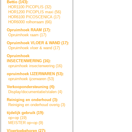
Bettio (143):
HOR1100 PICOPLIS (32)
HOR1200 PICOPLIS maxi (56)
HOR6100 PICOSCENICA (17)
HOR6000 rolhorraam (66)
Opruimhoek RAAM (17):
Opruimhoek raam (17)
Opruimhoek VLOER & WAND (17):
Opruimhoek vloer & wand (17)
Opruimhoek
INSECTENWERING (16):
opruimhoek insectenwering (16)
opruimhoek IJZERWAREN (53):
opruimhoek ijzerwaren (53)
Verkoopondersteu
n
i
n
g
(4):
Display/document
a
t
i
e
/
s
t
a
l
e
n
(4)
Reiniging en onderhoud (3):
Reiniging en onderhoud overig (3)
tijdelijk gebruik (19):
op=op (19)
MEISTER op=op (9)
Vloertoebehoren (27):