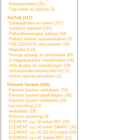
Afwerkprofielen (25)
Trap roede en slijtstrip (3)
ArtiTeQ (417):
Ophangdraden en haken (107)
Schilderij wandrail (133)
Plafondbevestigi
n
g
opbouw (34)
Plafond inbouw systeemplafond (5)
PRESENTATIE-rail
s
y
s
t
e
m
e
n
(30)
Magnetisch (4)
Overige ophang- en presentatie (93)
Schappresentatie
verpakkingen (34)
AHS display en verpakkingen (19)
Verkoopondersteu
n
i
n
g
ArtiTeQ (7)
Artiteq signing+prevent
i
e
(11)
Element System (192):
Element System werkplaats (16)
Element System plankdragers (30)
Element System tafelpoten (18)
kastinrichting (13)
werkplaats (18)
Element opruiming (4)
ELEMENT sys.50 enkel WIT (32)
ELEMENT sys.50 enkel ZWART (36)
ELEMENT sys.50 ZILVER enkel (25)
ELEMENT sys.50 dubbel WIT (21)