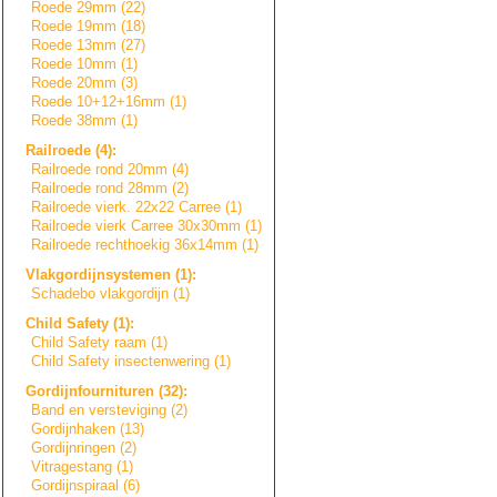
Roede 29mm (22)
Roede 19mm (18)
Roede 13mm (27)
Roede 10mm (1)
Roede 20mm (3)
Roede 10+12+16mm (1)
Roede 38mm (1)
Railroede (4):
Railroede rond 20mm (4)
Railroede rond 28mm (2)
Railroede vierk. 22x22 Carree (1)
Railroede vierk Carree 30x30mm (1)
Railroede rechthoekig 36x14mm (1)
Vlakgordijnsyste
m
e
n
(1):
Schadebo vlakgordijn (1)
Child Safety (1):
Child Safety raam (1)
Child Safety insectenwering (1)
Gordijnfournitur
e
n
(32):
Band en versteviging (2)
Gordijnhaken (13)
Gordijnringen (2)
Vitragestang (1)
Gordijnspiraal (6)