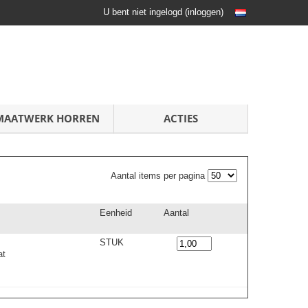
U bent niet ingelogd
(
inloggen
)
MAATWERK HORREN
ACTIES
Aantal items per pagina
Eenheid
Aantal
STUK
at