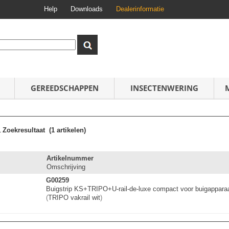
Help
Downloads
Dealerinformatie
GEREEDSCHAPPEN
INSECTENWERING
1
Zoekresultaat
(1 artikelen)
Artikelnummer
Omschrijving
G00259
Buigstrip KS+TRIPO+U-rail
-
d
e
-
l
u
x
e
compact voor buigappara
(
TRIPO vakrail wit
)