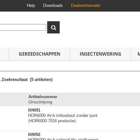
Help
Downloads
Dealerinformatie
GEREEDSCHAPPEN
INSECTENWERING
1
Zoekresultaat
(5 artikelen)
Artikelnummer
Omschrijving
I04091
HOR6000 rhr-b imbusbout zonder punt
(
HOR6000 7016 productie
)
I04092
HOR6000 rhr-b schroef tbv eindkappen