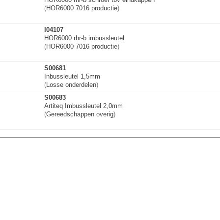
(
HOR6000 7016 productie
)
I04107
HOR6000 rhr-b imbussleutel
(
HOR6000 7016 productie
)
S00681
Inbussleutel 1,5mm
(
Losse onderdelen
)
S00683
Artiteq Imbussleutel 2,0mm
(
Gereedschappen overig
)