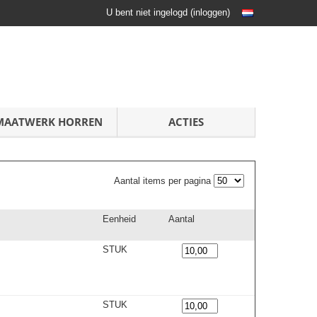
U bent niet ingelogd
(
inloggen
)
MAATWERK HORREN
ACTIES
Aantal items per pagina
Eenheid
Aantal
STUK
STUK