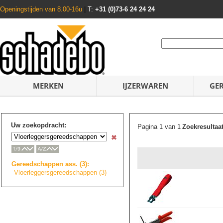
Openingstijden van 8.00-16u
|
T:
+31 (0)73-6 24 24 24
MERKEN
IJZERWAREN
GE
Uw zoekopdracht:
Pagina 1 van 1
Zoekresultaa
Gereedschappen ass. (3):
Vloerleggersgere
e
d
s
c
h
a
p
p
e
n
(3)