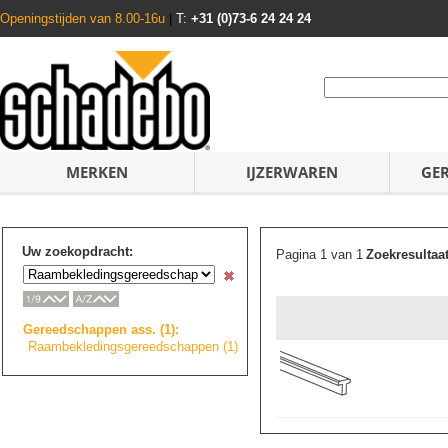
Openingstijden van 8.00-16u
|
T:
+31 (0)73-6 24 24 24
MERKEN
IJZERWAREN
GE
Uw zoekopdracht:
Pagina 1 van 1
Zoekresultaa
Gereedschappen ass. (1):
Raambekledingsge
r
e
e
d
s
c
h
a
p
p
e
n
(1)