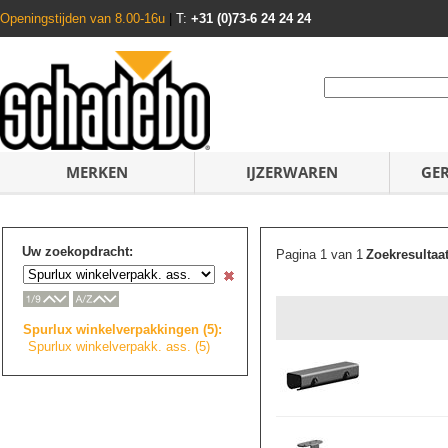
Openingstijden van 8.00-16u
|
T:
+31 (0)73-6 24 24 24
MERKEN
IJZERWAREN
GE
Uw zoekopdracht:
Pagina 1 van 1
Zoekresultaa
Spurlux winkelverpakkin
g
e
n
(5):
Spurlux winkelverpakk. ass. (5)