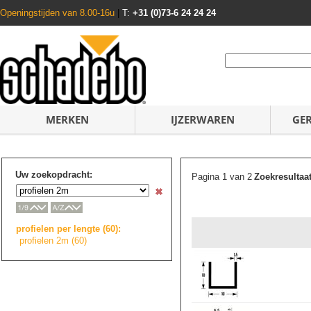
Openingstijden van 8.00-16u
|
T:
+31 (0)73-6 24 24 24
MERKEN
IJZERWAREN
GE
Uw zoekopdracht:
Pagina 1 van 2
Zoekresultaa
profielen per lengte (60):
profielen 2m (60)