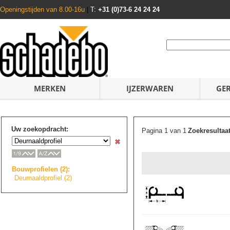
Openingstijden van 8.00-16u
|
T:
+31 (0)73-6 24 24 24
MERKEN
IJZERWAREN
GE
Uw zoekopdracht:
Pagina 1 van 1
Zoekresultaa
Bouwprofielen (2):
Deurnaaldprofiel
(2)