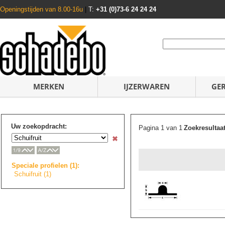
Openingstijden van 8.00-16u
|
T:
+31 (0)73-6 24 24 24
MERKEN
IJZERWAREN
GE
Uw zoekopdracht:
Pagina 1 van 1
Zoekresultaa
Speciale profielen (1):
Schuifruit (1)