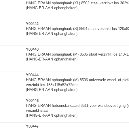
HANG ERAAN ophanghaak (XL) 8502 staal verzinkt los 30
(
HANG-ER-AAN ophanghaken
)
Y00442
HANG ERAAN ophanghaak (S) 8504 staal verzinkt los 120
(
HANG-ER-AAN ophanghaken
)
Y00443
HANG ERAAN ophanghaak (M) 8505 staal verzinkt los 140
(
HANG-ER-AAN ophanghaken
)
Y00444
HANG ERAAN ophanghaak (M) 8506 universele wand- of plaf
verzinkt los 158x115x52x72mm
(
HANG-ER-AAN ophanghaken
)
Y00446
HANG ERAAN fietsenstandaar
d
8511 voor wandbevestiging
(
verzinkt staal
(
HANG-ER-AAN ophanghaken
)
Y00447