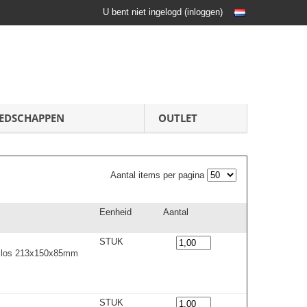
U bent niet ingelogd
(
inloggen
)
EDSCHAPPEN
OUTLET
Aantal items per pagina
Eenheid
Aantal
STUK
t los 213x150x85mm
STUK