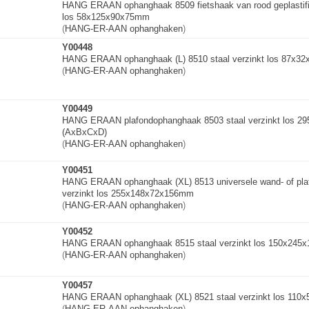
HANG ERAAN ophanghaak 8509 fietshaak van rood geplastif
los 58x125x90x75mm
(
HANG-ER-AAN ophanghaken
)
Y00448
HANG ERAAN ophanghaak (L) 8510 staal verzinkt los 87x3
(
HANG-ER-AAN ophanghaken
)
Y00449
HANG ERAAN plafondophangha
a
k
8503 staal verzinkt los 2
(AxBxCxD)
(
HANG-ER-AAN ophanghaken
)
Y00451
HANG ERAAN ophanghaak (XL) 8513 universele wand- of pla
verzinkt los 255x148x72x156m
m
(
HANG-ER-AAN ophanghaken
)
Y00452
HANG ERAAN ophanghaak 8515 staal verzinkt los 150x245x
(
HANG-ER-AAN ophanghaken
)
Y00457
HANG ERAAN ophanghaak (XL) 8521 staal verzinkt los 11
(
HANG-ER-AAN ophanghaken
)