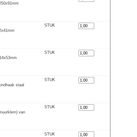
2x250x91mm
STUK
x82x41mm
STUK
x114x53mm
STUK
ondhaak staal
STUK
muurklem) van
STUK