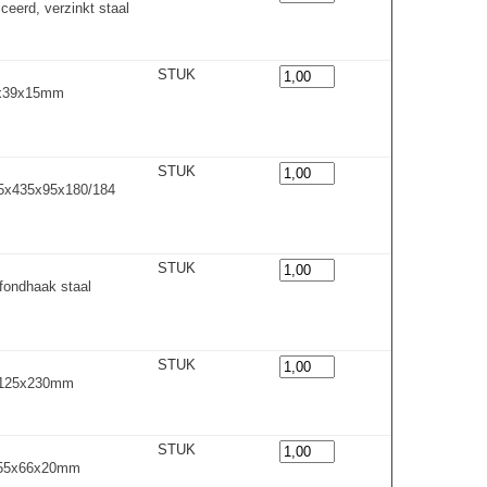
iceerd
,
verzinkt staal
STUK
2x39x15mm
STUK
95x435x95x180/
1
8
4
STUK
fondhaak staal
STUK
125x230
m
m
STUK
0x55x66x20mm