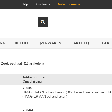
Help
Downloads
Dealerinformatie
ING
BETTIO
IJZERWAREN
ARTITEQ
GERE
1
Zoekresultaat
(13 artikelen)
Artikelnummer
Omschrijving
Y00440
HANG ERAAN ophanghaak (L) 8501 wandhaak staal verzink
(
HANG-ER-AAN ophanghaken
)
Y00441