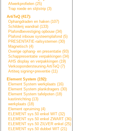
Afwerkprofielen (25)
Trap roede en slijtstrip (3)
ArtiTeQ (417):
Ophangdraden en haken (107)
Schilderij wandrail (133)
Plafondbevestigi
n
g
opbouw (34)
Plafond inbouw systeemplafond (5)
PRESENTATIE-rail
s
y
s
t
e
m
e
n
(30)
Magnetisch (4)
Overige ophang- en presentatie (93)
Schappresentatie
verpakkingen (34)
AHS display en verpakkingen (19)
Verkoopondersteu
n
i
n
g
ArtiTeQ (7)
Artiteq signing+prevent
i
e
(11)
Element System (192):
Element System werkplaats (16)
Element System plankdragers (30)
Element System tafelpoten (18)
kastinrichting (13)
werkplaats (18)
Element opruiming (4)
ELEMENT sys.50 enkel WIT (32)
ELEMENT sys.50 enkel ZWART (36)
ELEMENT sys.50 ZILVER enkel (25)
ELEMENT sys.50 dubbel WIT (21)