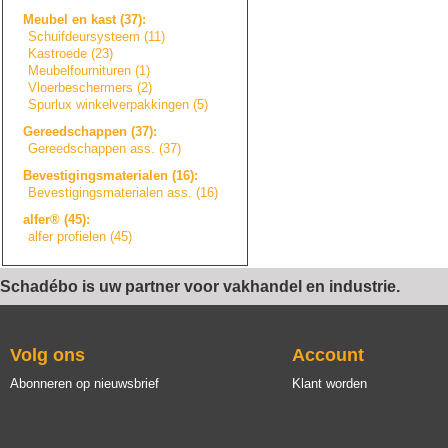
Meubel en kast (37):
Schuifdeursystee
m
(11)
Kastroede (23)
Meubelfourniture
n
(1)
Vloerbeschermers
(2)
Spurlux winkelverpakkin
g
e
n
(5)
Gereedschappen (37):
Gereedschappen ass. (37)
Bevestigingsmate
r
i
a
l
e
n
(16):
Bevestigingsmate
r
i
a
l
e
n
ass. (16)
alfer® (45):
alfer profielen (45)
Schadébo is uw partner voor vakhandel en industrie.
Volg ons
Account
Abonneren op nieuwsbrief
Klant worden