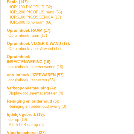
Bettio (143):
HOR1100 PICOPLIS (32)
HOR1200 PICOPLIS maxi (56)
HOR6100 PICOSCENICA (17)
HOR6000 rolhorraam (66)
Opruimhoek RAAM (17):
Opruimhoek raam (17)
Opruimhoek VLOER & WAND (17):
Opruimhoek vloer & wand (17)
Opruimhoek
INSECTENWERING (16):
opruimhoek insectenwering (16)
opruimhoek IJZERWAREN (53):
opruimhoek ijzerwaren (53)
Verkoopondersteu
n
i
n
g
(4):
Display/document
a
t
i
e
/
s
t
a
l
e
n
(4)
Reiniging en onderhoud (3):
Reiniging en onderhoud overig (3)
tijdelijk gebruik (19):
op=op (19)
MEISTER op=op (9)
Vloertoebehoren (27):