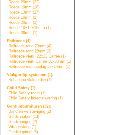
Roede 29mm (22)
Roede 19mm (18)
Roede 13mm (27)
Roede 10mm (1)
Roede 20mm (3)
Roede 10+12+16mm (1)
Roede 38mm (1)
Railroede (4):
Railroede rond 20mm (4)
Railroede rond 28mm (2)
Railroede vierk. 22x22 Carree (1)
Railroede vierk Carree 30x30mm (1)
Railroede rechthoekig 36x14mm (1)
Vlakgordijnsyste
m
e
n
(1):
Schadebo vlakgordijn (1)
Child Safety (1):
Child Safety raam (1)
Child Safety insectenwering (1)
Gordijnfournitur
e
n
(32):
Band en versteviging (2)
Gordijnhaken (13)
Gordijnringen (2)
Vitragestang (1)
Gordijnspiraal (6)