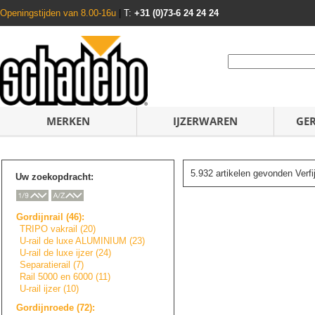
Openingstijden van 8.00-16u
|
T:
+31 (0)73-6 24 24 24
MERKEN
IJZERWAREN
GE
5.932 artikelen gevonden Verf
Uw zoekopdracht:
Gordijnrail (46):
TRIPO vakrail (20)
U-rail de luxe ALUMINIUM (23)
U-rail de luxe ijzer (24)
Separatierail (7)
Rail 5000 en 6000 (11)
U-rail ijzer (10)
Gordijnroede (72):