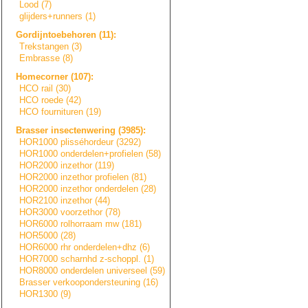
Lood (7)
glijders+runners
(1)
Gordijntoebehore
n
(11):
Trekstangen (3)
Embrasse (8)
Homecorner (107):
HCO rail (30)
HCO roede (42)
HCO fournituren (19)
Brasser insectenwering (3985):
HOR1000 plisséhordeur (3292)
HOR1000 onderdelen+prof
i
e
l
e
n
(58)
HOR2000 inzethor (119)
HOR2000 inzethor profielen (81)
HOR2000 inzethor onderdelen (28)
HOR2100 inzethor (44)
HOR3000 voorzethor (78)
HOR6000 rolhorraam mw (181)
HOR5000 (28)
HOR6000 rhr onderdelen+dhz (6)
HOR7000 scharnhd z-schoppl. (1)
HOR8000 onderdelen universeel (59)
Brasser verkooponderste
u
n
i
n
g
(16)
HOR1300 (9)