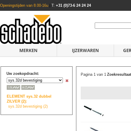
Openingstijden van 8.00-16u
|
T:
+31 (0)73-6 24 24 24
MERKEN
IJZERWAREN
GE
Uw zoekopdracht:
Pagina 1 van 1
Zoekresultaa
ELEMENT sys.32 dubbel
ZILVER (2):
sys.32d bevestiging (2)