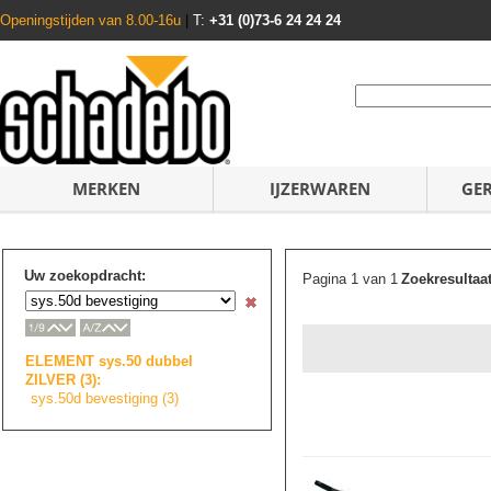
Openingstijden van 8.00-16u
|
T:
+31 (0)73-6 24 24 24
MERKEN
IJZERWAREN
GE
Uw zoekopdracht:
Pagina 1 van 1
Zoekresultaa
ELEMENT sys.50 dubbel
ZILVER (3):
sys.50d bevestiging (3)