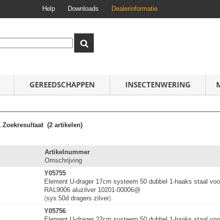
Help
Downloads
Dealerinformatie
GEREEDSCHAPPEN
INSECTENWERING
1
Zoekresultaat
(2 artikelen)
Artikelnummer
Omschrijving
Y05755
Element U-drager 17cm systeem 50 dubbel 1-haaks staal voo
RAL9006 aluzilver 10201-00006@
(
sys.50d dragers zilver
)
Y05756
Element U-drager 22cm systeem 50 dubbel 1-haaks staal voo