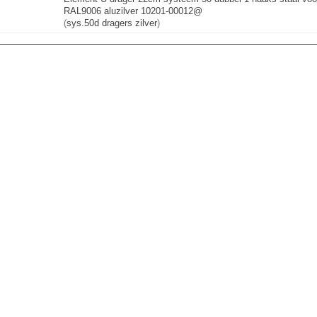
RAL9006 aluzilver 10201-00012@
(
sys.50d dragers zilver
)