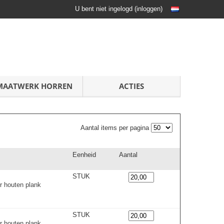
U bent niet ingelogd
(
inloggen
)
MAATWERK HORREN
ACTIES
Aantal items per pagina
Eenheid
Aantal
STUK
r houten plank
STUK
r houten plank