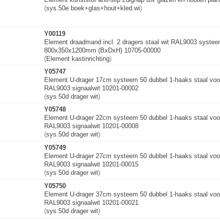
(
sys.50e boek+glas+hout+
k
l
e
d
.
w
i
)
Y00119
Element draadmand incl. 2 dragers staal wit RAL9003 systee
800x350x1200mm (BxDxH) 10705-00000
(
Element kastinrichting
)
Y05747
Element U-drager 17cm systeem 50 dubbel 1-haaks staal voo
RAL9003 signaalwit 10201-00002
(
sys.50d drager wit
)
Y05748
Element U-drager 22cm systeem 50 dubbel 1-haaks staal voo
RAL9003 signaalwit 10201-00008
(
sys.50d drager wit
)
Y05749
Element U-drager 27cm systeem 50 dubbel 1-haaks staal voo
RAL9003 signaalwit 10201-00015
(
sys.50d drager wit
)
Y05750
Element U-drager 37cm systeem 50 dubbel 1-haaks staal voo
RAL9003 signaalwit 10201-00021
(
sys.50d drager wit
)