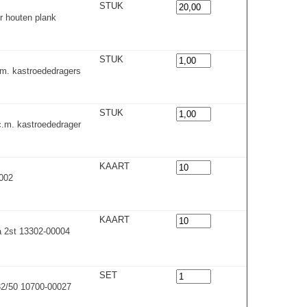
STUK
r houten plank
STUK
m. kastroededrager
s
STUK
.m. kastroededrager
KAART
0002
KAART
à 2st 13302-00004
SET
32/50 10700-00027