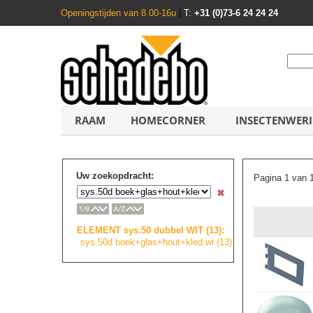
Openingstijden van 8.00-16u
|
T:
+31 (0)73-6 24 24 24
RAAM
HOMECORNER
INSECTENWER
Uw zoekopdracht:
Pagina 1 van 
ELEMENT sys.50 dubbel WIT (13):
sys.50d boek+glas+hout+
k
l
e
d
.
w
i
(13)