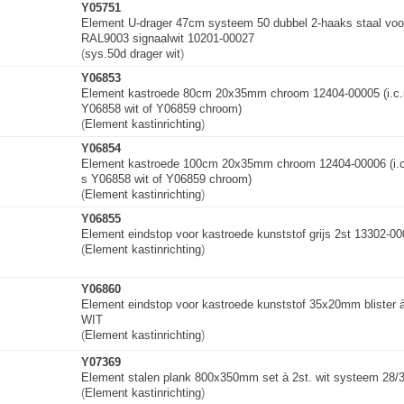
Y05751
Element U-drager 47cm systeem 50 dubbel 2-haaks staal voo
RAL9003 signaalwit 10201-00027
(
sys.50d drager wit
)
Y06853
Element kastroede 80cm 20x35mm chroom 12404-00005 (i.c.
Y06858 wit of Y06859 chroom)
(
Element kastinrichting
)
Y06854
Element kastroede 100cm 20x35mm chroom 12404-00006 (i.c
s
Y06858 wit of Y06859 chroom)
(
Element kastinrichting
)
Y06855
Element eindstop voor kastroede kunststof grijs 2st 13302-0
(
Element kastinrichting
)
Y06860
Element eindstop voor kastroede kunststof 35x20mm blister 
WIT
(
Element kastinrichting
)
Y07369
Element stalen plank 800x350mm set à 2st. wit systeem 28/
(
Element kastinrichting
)