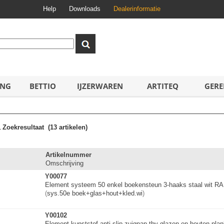
Help
Downloads
Dealerinformatie
ING
BETTIO
IJZERWAREN
ARTITEQ
GERE
1
Zoekresultaat
(13 artikelen)
Artikelnummer
Omschrijving
Y00077
Element systeem 50 enkel boekensteun 3-haaks staal wit R
(
sys.50e boek+glas+hout+
k
l
e
d
.
w
i
)
Y00102
Element kunststof anti-slip zuignap tbv glazen en houten pla