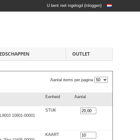
U bent niet ingelogd
(
inloggen
)
EDSCHAPPEN
OUTLET
Aantal items per pagina
Eenheid
Aantal
STUK
AL9003 10801-00001
KAART
nk 20st 11605-00001