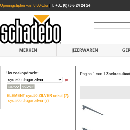
Openingstijden van 8.00-16u
|
T:
+31 (0)73-6 24 24 24
MERKEN
IJZERWAREN
GE
Uw zoekopdracht:
Pagina 1 van 1
Zoekresultaa
ELEMENT sys.50 ZILVER enkel (7):
sys.50e drager zilver (7)