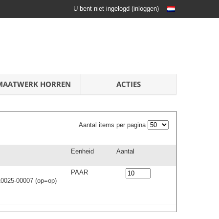
U bent niet ingelogd
(
inloggen
)
MAATWERK HORREN
ACTIES
Aantal items per pagina
Eenheid
Aantal
PAAR
10025-00007 (op=op)