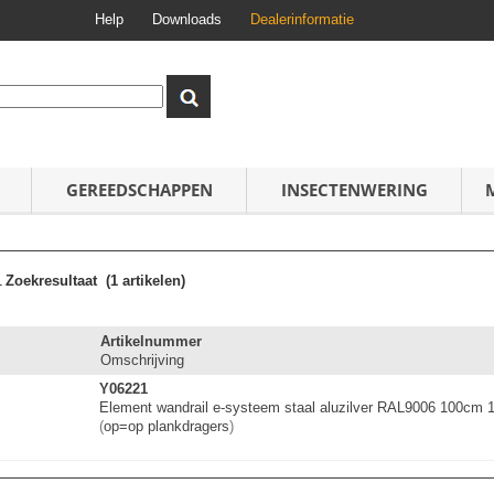
Help
Downloads
Dealerinformatie
GEREEDSCHAPPEN
INSECTENWERING
1
Zoekresultaat
(1 artikelen)
Artikelnummer
Omschrijving
Y06221
Element wandrail e-systeem staal aluzilver RAL9006 100cm 
(
op=op plankdragers
)