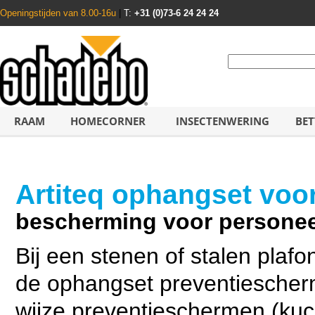
Openingstijden van 8.00-16u
|
T:
+31 (0)73-6 24 24 24
RAAM
HOMECORNER
INSECTENWERING
BET
Artiteq ophangset voo
bescherming voor personee
Bij een stenen of stalen plaf
de ophangset preventiescherm
wijze preventieschermen (kuc