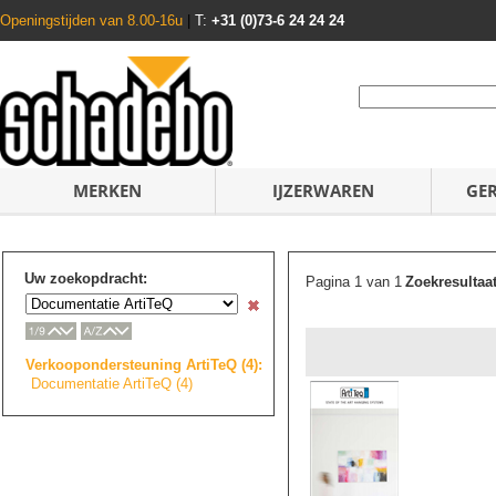
Openingstijden van 8.00-16u
|
T:
+31 (0)73-6 24 24 24
MERKEN
IJZERWAREN
GE
Uw zoekopdracht:
Pagina 1 van 1
Zoekresultaa
Verkoopondersteu
n
i
n
g
ArtiTeQ (4):
Documentatie ArtiTeQ (4)