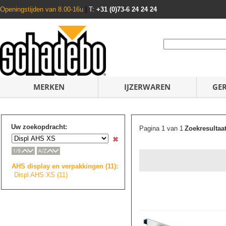
Openingstijden van 8.00-16u
|
T:
+31 (0)73-6 24 24 24
MERKEN
IJZERWAREN
GE
Uw zoekopdracht:
Pagina 1 van 1
Zoekresultaa
AHS display en verpakkingen (11):
Displ AHS XS (11)