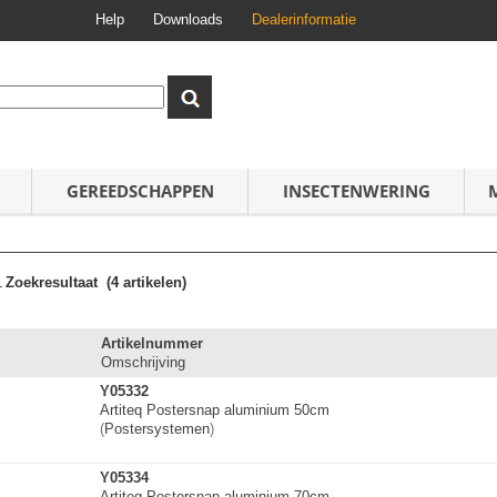
Help
Downloads
Dealerinformatie
GEREEDSCHAPPEN
INSECTENWERING
1
Zoekresultaat
(4 artikelen)
Artikelnummer
Omschrijving
Y05332
Artiteq Postersnap aluminium 50cm
(
Postersystemen
)
Y05334
Artiteq Postersnap aluminium 70cm