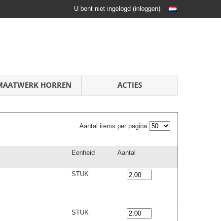
U bent niet ingelogd
(
inloggen
)
MAATWERK HORREN
ACTIES
Aantal items per pagina
Eenheid
Aantal
STUK
STUK