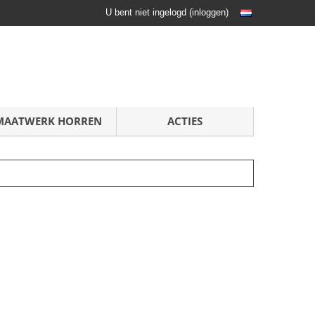
U bent niet ingelogd
(
inloggen
)
MAATWERK HORREN
ACTIES