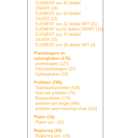
ELEMENT sys.50 dubbel
ZWART (24)
ELEMENT sys.50 dubbel
ZILVER (13)
ELEMENT sys.32 dubbel WIT (21)
ELEMENT sys32 dubbel ZWART (16)
ELEMENT sys.32 dubbel
ZILVER (15)
ELEMENT sys.28 dubbel WIT (4)
Plankdragers en
ophanghaken (176):
plankdragers (127)
Klemplankdragers
(27)
Ophanghaken (33)
Profielen (785):
Standaard profielen (536)
Speciale profielen (75)
Bouwprofielen (174)
profielen per lengte (646)
profielen ano+messing+sta
a
l
(102)
Platen (15):
Platen ass. (15)
Beglazing (10):
Beglazing ass. (10)