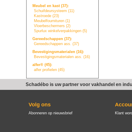
Meubel en kast (37):
Schuifdeursystee
m
(11)
Kastroede (23)
Meubelfourniture
n
(1)
Vloerbeschermers
(2)
Spurlux winkelverpakkin
g
e
n
(5)
Gereedschappen (37):
Gereedschappen ass. (37)
Bevestigingsmate
r
i
a
l
e
n
(16):
Bevestigingsmate
r
i
a
l
e
n
ass. (16)
alfer® (45):
alfer profielen (45)
Schadébo is uw partner voor vakhandel en indus
Volg ons
Accou
Abonneren op nieuwsbrief
Klant wor