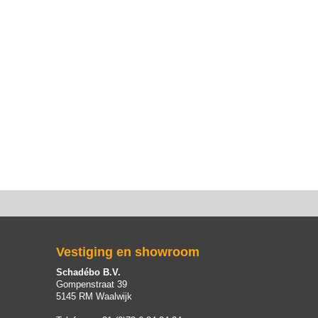
Vestiging en showroom
Schadébo B.V.
Gompenstraat 39
5145 RM Waalwijk