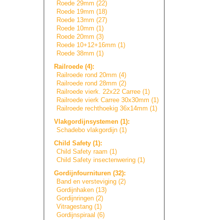
Roede 29mm (22)
Roede 19mm (18)
Roede 13mm (27)
Roede 10mm (1)
Roede 20mm (3)
Roede 10+12+16mm (1)
Roede 38mm (1)
Railroede (4):
Railroede rond 20mm (4)
Railroede rond 28mm (2)
Railroede vierk. 22x22 Carree (1)
Railroede vierk Carree 30x30mm (1)
Railroede rechthoekig 36x14mm (1)
Vlakgordijnsyste
m
e
n
(1):
Schadebo vlakgordijn (1)
Child Safety (1):
Child Safety raam (1)
Child Safety insectenwering (1)
Gordijnfournitur
e
n
(32):
Band en versteviging (2)
Gordijnhaken (13)
Gordijnringen (2)
Vitragestang (1)
Gordijnspiraal (6)