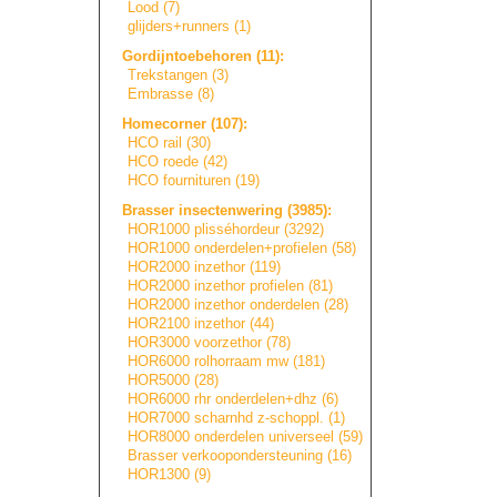
Lood (7)
glijders+runners
(1)
Gordijntoebehore
n
(11):
Trekstangen (3)
Embrasse (8)
Homecorner (107):
HCO rail (30)
HCO roede (42)
HCO fournituren (19)
Brasser insectenwering (3985):
HOR1000 plisséhordeur (3292)
HOR1000 onderdelen+prof
i
e
l
e
n
(58)
HOR2000 inzethor (119)
HOR2000 inzethor profielen (81)
HOR2000 inzethor onderdelen (28)
HOR2100 inzethor (44)
HOR3000 voorzethor (78)
HOR6000 rolhorraam mw (181)
HOR5000 (28)
HOR6000 rhr onderdelen+dhz (6)
HOR7000 scharnhd z-schoppl. (1)
HOR8000 onderdelen universeel (59)
Brasser verkooponderste
u
n
i
n
g
(16)
HOR1300 (9)