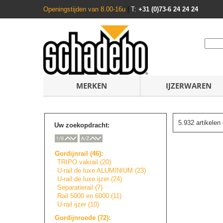
Openingstijden van 8.00-16u
|
T:
+31 (0)73-6 24 24 24
MERKEN
IJZERWAREN
5.932 artikele
Uw zoekopdracht:
Gordijnrail (46):
TRIPO vakrail (20)
U-rail de luxe ALUMINIUM (23)
U-rail de luxe ijzer (24)
Separatierail (7)
Rail 5000 en 6000 (11)
U-rail ijzer (10)
Gordijnroede (72):