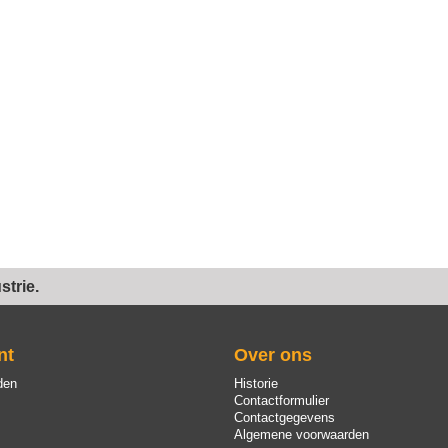
trie.
nt
Over ons
den
Historie
Contactformulier
Contactgegevens
Algemene voorwaarden