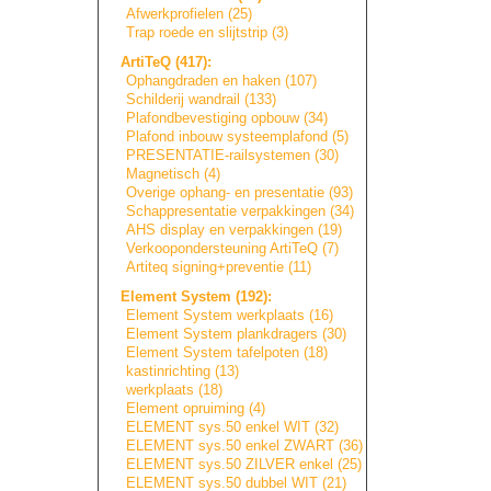
Afwerkprofielen (25)
Trap roede en slijtstrip (3)
ArtiTeQ (417):
Ophangdraden en haken (107)
Schilderij wandrail (133)
Plafondbevestigi
n
g
opbouw (34)
Plafond inbouw systeemplafond (5)
PRESENTATIE-rail
s
y
s
t
e
m
e
n
(30)
Magnetisch (4)
Overige ophang- en presentatie (93)
Schappresentatie
verpakkingen (34)
AHS display en verpakkingen (19)
Verkoopondersteu
n
i
n
g
ArtiTeQ (7)
Artiteq signing+prevent
i
e
(11)
Element System (192):
Element System werkplaats (16)
Element System plankdragers (30)
Element System tafelpoten (18)
kastinrichting (13)
werkplaats (18)
Element opruiming (4)
ELEMENT sys.50 enkel WIT (32)
ELEMENT sys.50 enkel ZWART (36)
ELEMENT sys.50 ZILVER enkel (25)
ELEMENT sys.50 dubbel WIT (21)