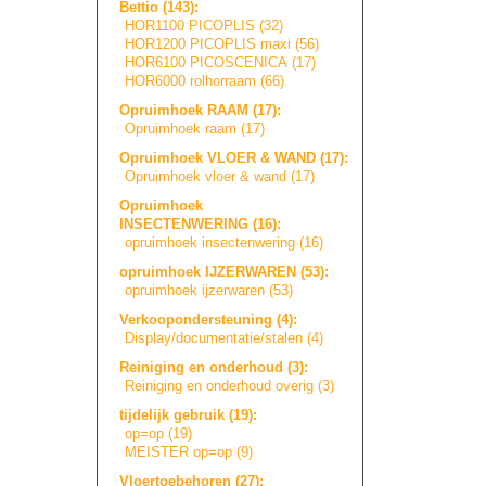
Bettio (143):
HOR1100 PICOPLIS (32)
HOR1200 PICOPLIS maxi (56)
HOR6100 PICOSCENICA (17)
HOR6000 rolhorraam (66)
Opruimhoek RAAM (17):
Opruimhoek raam (17)
Opruimhoek VLOER & WAND (17):
Opruimhoek vloer & wand (17)
Opruimhoek
INSECTENWERING (16):
opruimhoek insectenwering (16)
opruimhoek IJZERWAREN (53):
opruimhoek ijzerwaren (53)
Verkoopondersteu
n
i
n
g
(4):
Display/document
a
t
i
e
/
s
t
a
l
e
n
(4)
Reiniging en onderhoud (3):
Reiniging en onderhoud overig (3)
tijdelijk gebruik (19):
op=op (19)
MEISTER op=op (9)
Vloertoebehoren (27):