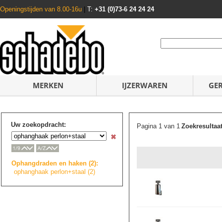
Openingstijden van 8.00-16u
|
T:
+31 (0)73-6 24 24 24
MERKEN
IJZERWAREN
GE
Uw zoekopdracht:
Pagina 1 van 1
Zoekresultaa
Ophangdraden en haken (2):
ophanghaak perlon+staal (2)