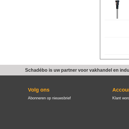
Schadébo is uw partner voor vakhandel en indus
Volg ons
Accou
Abonneren op nieuwsbrief
Klant wor