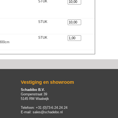
STUK
STUK
STUK
 300cm
Vestiging en showroom
Schadébo B.V.
Gompenstraat 39
5145 RM Waalwijk
Telefoon:
+31 (0)73-6.24.24.24
E-mail:
sales@schadebo.nl