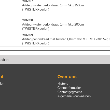
Y06897
Artiteq twister perlondraad 1mm 5kg 150cm
(
TWISTER+perlon
)
Y06898
Artiteq twister perlondraad 1mm 5kg 200cm
(
TWISTER+perlon
)
Y06899
Artiteq perlondraad met twister 1,0mm tbv MICRO GRIP 5kg
(
TWISTER+perlon
)
trie.
nt
Over ons
den
Historie
Contactformulier
Contactgegevens
Algemene voorwaarden