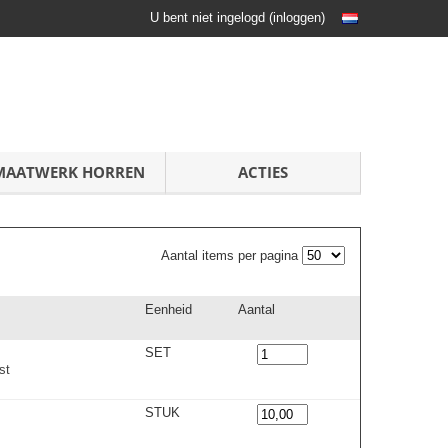
U bent niet ingelogd
(
inloggen
)
MAATWERK HORREN
ACTIES
Aantal items per pagina
Eenheid
Aantal
SET
st
STUK