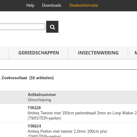
Help
Downloads
Dealerinformatie
GEREEDSCHAPPEN
INSECTENWERING
1
Zoekresultaat
(16 artikelen)
Artikelnummer
Omschrijving
Y06118
Artiteq Twister met 150cm perlondraad 2mm en Loop Maker 2
(
TWISTER+perlon
)
Y06614
Artiteq Perlon met twister 2,0mm 100cm p/st
(
TWISTER+perlon
)