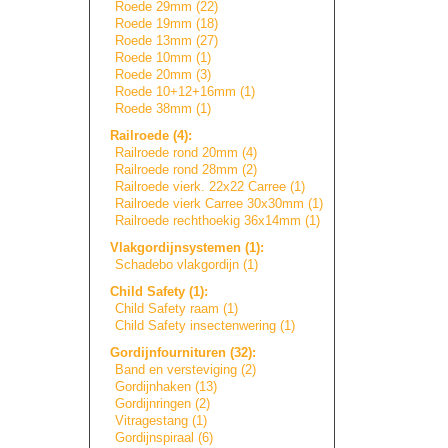
Roede 29mm (22)
Roede 19mm (18)
Roede 13mm (27)
Roede 10mm (1)
Roede 20mm (3)
Roede 10+12+16mm (1)
Roede 38mm (1)
Railroede (4):
Railroede rond 20mm (4)
Railroede rond 28mm (2)
Railroede vierk. 22x22 Carree (1)
Railroede vierk Carree 30x30mm (1)
Railroede rechthoekig 36x14mm (1)
Vlakgordijnsyste
m
e
n
(1):
Schadebo vlakgordijn (1)
Child Safety (1):
Child Safety raam (1)
Child Safety insectenwering (1)
Gordijnfournitur
e
n
(32):
Band en versteviging (2)
Gordijnhaken (13)
Gordijnringen (2)
Vitragestang (1)
Gordijnspiraal (6)