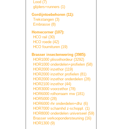
Lood (7)
glijders+runners
(1)
Gordijntoebehore
n
(11):
Trekstangen (3)
Embrasse (8)
Homecorner (107):
HCO rail (30)
HCO roede (42)
HCO fournituren (19)
Brasser insectenwering (3985):
HOR1000 plisséhordeur (3292)
HOR1000 onderdelen+prof
i
e
l
e
n
(58)
HOR2000 inzethor (119)
HOR2000 inzethor profielen (81)
HOR2000 inzethor onderdelen (28)
HOR2100 inzethor (44)
HOR3000 voorzethor (78)
HOR6000 rolhorraam mw (181)
HOR5000 (28)
HOR6000 rhr onderdelen+dhz (6)
HOR7000 scharnhd z-schoppl. (1)
HOR8000 onderdelen universeel (59)
Brasser verkooponderste
u
n
i
n
g
(16)
HOR1300 (9)