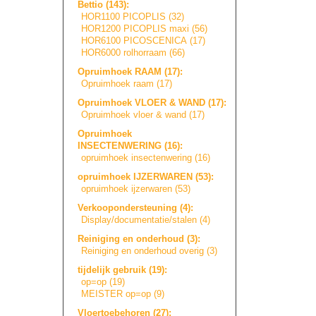
Bettio (143):
HOR1100 PICOPLIS (32)
HOR1200 PICOPLIS maxi (56)
HOR6100 PICOSCENICA (17)
HOR6000 rolhorraam (66)
Opruimhoek RAAM (17):
Opruimhoek raam (17)
Opruimhoek VLOER & WAND (17):
Opruimhoek vloer & wand (17)
Opruimhoek
INSECTENWERING (16):
opruimhoek insectenwering (16)
opruimhoek IJZERWAREN (53):
opruimhoek ijzerwaren (53)
Verkoopondersteu
n
i
n
g
(4):
Display/document
a
t
i
e
/
s
t
a
l
e
n
(4)
Reiniging en onderhoud (3):
Reiniging en onderhoud overig (3)
tijdelijk gebruik (19):
op=op (19)
MEISTER op=op (9)
Vloertoebehoren (27):