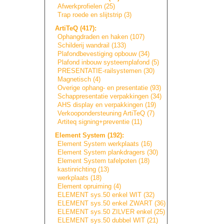
Afwerkprofielen (25)
Trap roede en slijtstrip (3)
ArtiTeQ (417):
Ophangdraden en haken (107)
Schilderij wandrail (133)
Plafondbevestigi
n
g
opbouw (34)
Plafond inbouw systeemplafond (5)
PRESENTATIE-rail
s
y
s
t
e
m
e
n
(30)
Magnetisch (4)
Overige ophang- en presentatie (93)
Schappresentatie
verpakkingen (34)
AHS display en verpakkingen (19)
Verkoopondersteu
n
i
n
g
ArtiTeQ (7)
Artiteq signing+prevent
i
e
(11)
Element System (192):
Element System werkplaats (16)
Element System plankdragers (30)
Element System tafelpoten (18)
kastinrichting (13)
werkplaats (18)
Element opruiming (4)
ELEMENT sys.50 enkel WIT (32)
ELEMENT sys.50 enkel ZWART (36)
ELEMENT sys.50 ZILVER enkel (25)
ELEMENT sys.50 dubbel WIT (21)