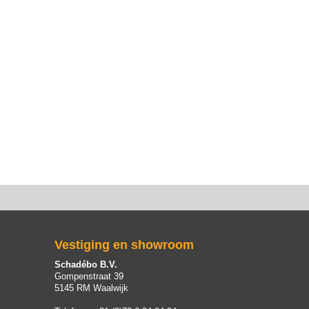
Vestiging en showroom
Schadébo B.V.
Gompenstraat 39
5145 RM Waalwijk