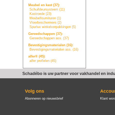
Meubel en kast (37):
Schuifdeursystee
m
(11)
Kastroede (23)
Meubelfourniture
n
(1)
Vloerbeschermers
(2)
Spurlux winkelverpakkin
g
e
n
(5)
Gereedschappen (37):
Gereedschappen ass. (37)
Bevestigingsmate
r
i
a
l
e
n
(16):
Bevestigingsmate
r
i
a
l
e
n
ass. (16)
alfer® (45):
alfer profielen (45)
Schadébo is uw partner voor vakhandel en indus
Volg ons
Accou
Abonneren op nieuwsbrief
Klant wor