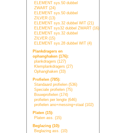
ELEMENT sys.50 dubbel
ZWART (24)
ELEMENT sys.50 dubbel
ZILVER (13)
ELEMENT sys.32 dubbel WIT (21)
ELEMENT sys32 dubbel ZWART (16)
ELEMENT sys.32 dubbel
ZILVER (15)
ELEMENT sys.28 dubbel WIT (4)
Plankdragers en
ophanghaken (176):
plankdragers (127)
Klemplankdragers
(27)
Ophanghaken (33)
Profielen (785):
Standaard profielen (536)
Speciale profielen (75)
Bouwprofielen (174)
profielen per lengte (646)
profielen ano+messing+sta
a
l
(102)
Platen (15):
Platen ass. (15)
Beglazing (10):
Beglazing ass. (10)