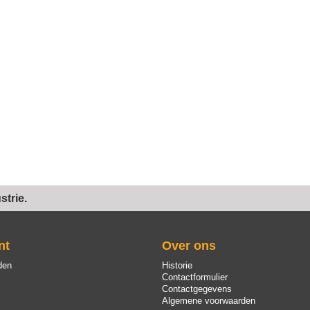
trie.
nt
Over ons
den
Historie
Contactformulier
Contactgegevens
Algemene voorwaarden