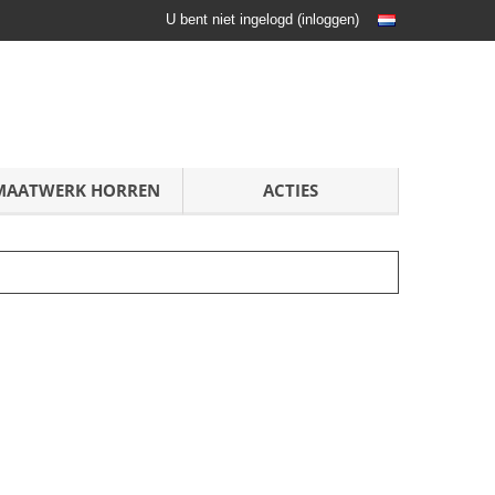
U bent niet ingelogd
(
inloggen
)
MAATWERK HORREN
ACTIES