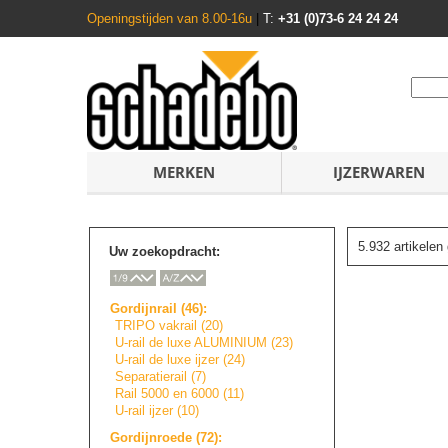
Openingstijden van 8.00-16u
|
T:
+31 (0)73-6 24 24 24
MERKEN
IJZERWAREN
5.932 artikele
Uw zoekopdracht:
Gordijnrail (46):
TRIPO vakrail (20)
U-rail de luxe ALUMINIUM (23)
U-rail de luxe ijzer (24)
Separatierail (7)
Rail 5000 en 6000 (11)
U-rail ijzer (10)
Gordijnroede (72):