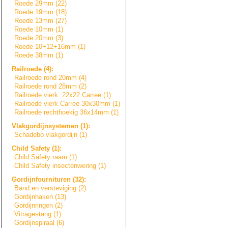
Roede 29mm (22)
Roede 19mm (18)
Roede 13mm (27)
Roede 10mm (1)
Roede 20mm (3)
Roede 10+12+16mm (1)
Roede 38mm (1)
Railroede (4):
Railroede rond 20mm (4)
Railroede rond 28mm (2)
Railroede vierk. 22x22 Carree (1)
Railroede vierk Carree 30x30mm (1)
Railroede rechthoekig 36x14mm (1)
Vlakgordijnsyste
m
e
n
(1):
Schadebo vlakgordijn (1)
Child Safety (1):
Child Safety raam (1)
Child Safety insectenwering (1)
Gordijnfournitur
e
n
(32):
Band en versteviging (2)
Gordijnhaken (13)
Gordijnringen (2)
Vitragestang (1)
Gordijnspiraal (6)