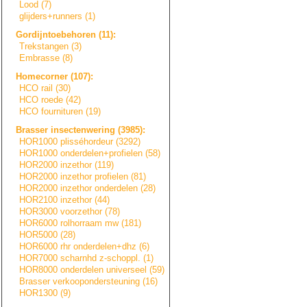
Lood (7)
glijders+runners
(1)
Gordijntoebehore
n
(11):
Trekstangen (3)
Embrasse (8)
Homecorner (107):
HCO rail (30)
HCO roede (42)
HCO fournituren (19)
Brasser insectenwering (3985):
HOR1000 plisséhordeur (3292)
HOR1000 onderdelen+prof
i
e
l
e
n
(58)
HOR2000 inzethor (119)
HOR2000 inzethor profielen (81)
HOR2000 inzethor onderdelen (28)
HOR2100 inzethor (44)
HOR3000 voorzethor (78)
HOR6000 rolhorraam mw (181)
HOR5000 (28)
HOR6000 rhr onderdelen+dhz (6)
HOR7000 scharnhd z-schoppl. (1)
HOR8000 onderdelen universeel (59)
Brasser verkooponderste
u
n
i
n
g
(16)
HOR1300 (9)