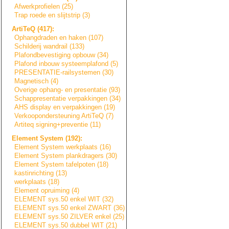
Afwerkprofielen (25)
Trap roede en slijtstrip (3)
ArtiTeQ (417):
Ophangdraden en haken (107)
Schilderij wandrail (133)
Plafondbevestigi
n
g
opbouw (34)
Plafond inbouw systeemplafond (5)
PRESENTATIE-rail
s
y
s
t
e
m
e
n
(30)
Magnetisch (4)
Overige ophang- en presentatie (93)
Schappresentatie
verpakkingen (34)
AHS display en verpakkingen (19)
Verkoopondersteu
n
i
n
g
ArtiTeQ (7)
Artiteq signing+prevent
i
e
(11)
Element System (192):
Element System werkplaats (16)
Element System plankdragers (30)
Element System tafelpoten (18)
kastinrichting (13)
werkplaats (18)
Element opruiming (4)
ELEMENT sys.50 enkel WIT (32)
ELEMENT sys.50 enkel ZWART (36)
ELEMENT sys.50 ZILVER enkel (25)
ELEMENT sys.50 dubbel WIT (21)