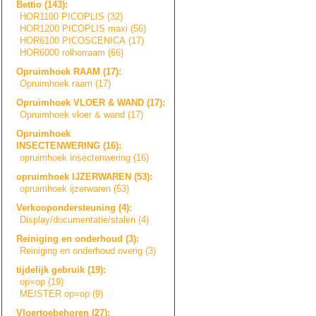
Bettio (143):
HOR1100 PICOPLIS (32)
HOR1200 PICOPLIS maxi (56)
HOR6100 PICOSCENICA (17)
HOR6000 rolhorraam (66)
Opruimhoek RAAM (17):
Opruimhoek raam (17)
Opruimhoek VLOER & WAND (17):
Opruimhoek vloer & wand (17)
Opruimhoek
INSECTENWERING (16):
opruimhoek insectenwering (16)
opruimhoek IJZERWAREN (53):
opruimhoek ijzerwaren (53)
Verkoopondersteu
n
i
n
g
(4):
Display/document
a
t
i
e
/
s
t
a
l
e
n
(4)
Reiniging en onderhoud (3):
Reiniging en onderhoud overig (3)
tijdelijk gebruik (19):
op=op (19)
MEISTER op=op (9)
Vloertoebehoren (27):