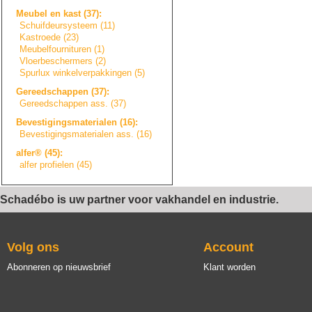
Meubel en kast (37):
Schuifdeursystee
m
(11)
Kastroede (23)
Meubelfourniture
n
(1)
Vloerbeschermers
(2)
Spurlux winkelverpakkin
g
e
n
(5)
Gereedschappen (37):
Gereedschappen ass. (37)
Bevestigingsmate
r
i
a
l
e
n
(16):
Bevestigingsmate
r
i
a
l
e
n
ass. (16)
alfer® (45):
alfer profielen (45)
Schadébo is uw partner voor vakhandel en industrie.
Volg ons
Account
Abonneren op nieuwsbrief
Klant worden