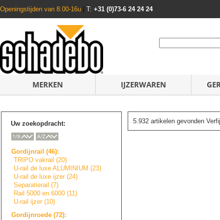
Openingstijden van 8.00-16u
|
T:
+31 (0)73-6 24 24 24
MERKEN
IJZERWAREN
GE
5.932 artikelen gevonden Verf
Uw zoekopdracht:
Gordijnrail (46):
TRIPO vakrail (20)
U-rail de luxe ALUMINIUM (23)
U-rail de luxe ijzer (24)
Separatierail (7)
Rail 5000 en 6000 (11)
U-rail ijzer (10)
Gordijnroede (72):