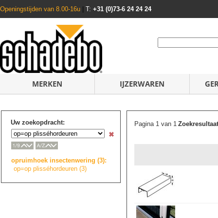
Openingstijden van 8.00-16u
|
T:
+31 (0)73-6 24 24 24
MERKEN
IJZERWAREN
GE
Uw zoekopdracht:
Pagina 1 van 1
Zoekresultaa
opruimhoek insectenwering (3):
op=op plisséhordeuren
(3)