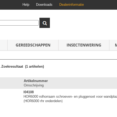
Help
Downloads
Dealerinformatie
GEREEDSCHAPPEN
INSECTENWERING
1
Zoekresultaat
(1 artikelen)
Artikelnummer
Omschrijving
I04108
HOR6000 rolhorraam schroeven- en pluggenset voor wandplaa
(
HOR6000 rhr onderdelen
)