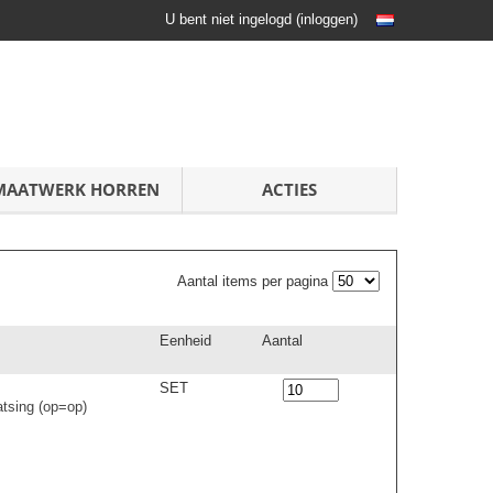
U bent niet ingelogd
(
inloggen
)
MAATWERK HORREN
ACTIES
Aantal items per pagina
Eenheid
Aantal
SET
tsing (op=op)