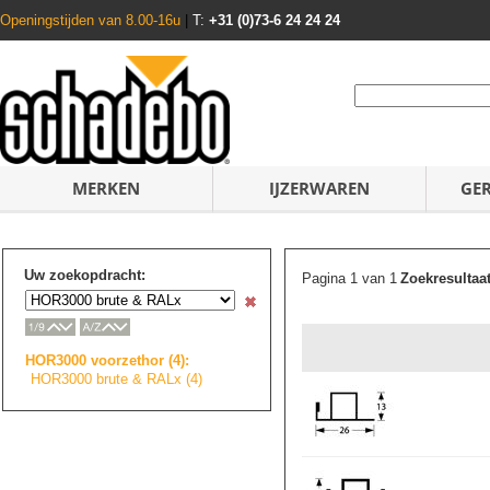
Openingstijden van 8.00-16u
|
T:
+31 (0)73-6 24 24 24
MERKEN
IJZERWAREN
GE
Uw zoekopdracht:
Pagina 1 van 1
Zoekresultaa
HOR3000 voorzethor (4):
HOR3000 brute & RALx (4)