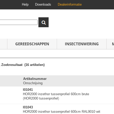
Help
Downloads
Dealerinformatie
GEREEDSCHAPPEN
INSECTENWERING
1
Zoekresultaat
(16 artikelen)
Artikelnummer
Omschrijving
I01041
HOR2000 inzethor tussenprofiel 600cm brute
(
HOR2000 tussenprofiel
)
I01043
HOR2000 inzethor tussenprofiel 600cm RAL9010 wit