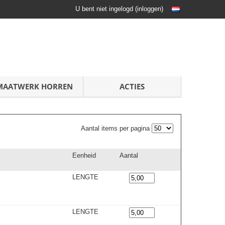
U bent niet ingelogd
(
inloggen
)
MAATWERK HORREN
ACTIES
Aantal items per pagina
Eenheid
Aantal
LENGTE
LENGTE