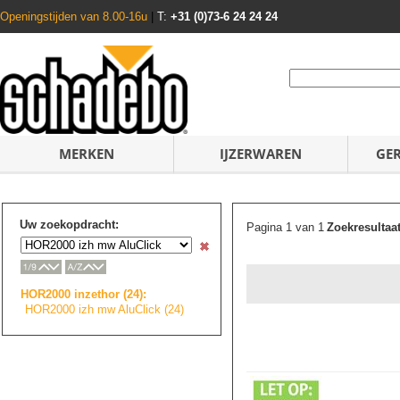
Openingstijden van 8.00-16u
|
T:
+31 (0)73-6 24 24 24
MERKEN
IJZERWAREN
GE
Uw zoekopdracht:
Pagina 1 van 1
Zoekresultaa
HOR2000 inzethor (24):
HOR2000 izh mw AluClick (24)