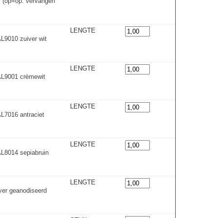
js (op=op: vervangen
LENGTE
9010 zuiver wit
LENGTE
L9001 crèmewit
LENGTE
7016 antraciet
LENGTE
L8014 sepiabruin
LENGTE
er geanodiseerd