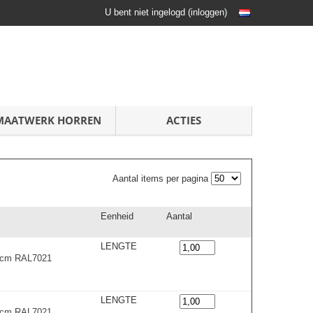
U bent niet ingelogd
(
inloggen
)
MAATWERK HORREN
ACTIES
Aantal items per pagina
Eenheid
Aantal
LENGTE
0 cm RAL7021
LENGTE
0 cm RAL7021