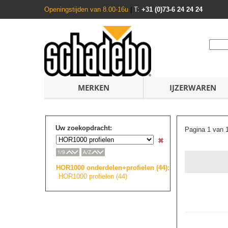
Openingstijden van 8.00-16u
|
T:
+31 (0)73-6 24 24 24
MERKEN
IJZERWAREN
Uw zoekopdracht:
Pagina 1 van 
HOR1000 onderdelen+prof
i
e
l
e
n
(44):
HOR1000 profielen (44)