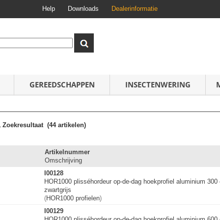
Help
Downloads
Dealerinformatie
GEREEDSCHAPPEN
INSECTENWERING
1
Zoekresultaat
(44 artikelen)
Artikelnummer
Omschrijving
I00128
HOR1000 plisséhordeur op-de-dag hoekprofiel aluminium 30
zwartgrijs
(
HOR1000 profielen
)
I00129
HOR1000 plisséhordeur op-de-dag hoekprofiel aluminium 60