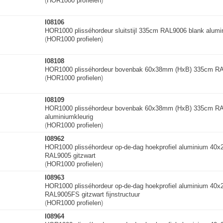
(
HOR1000 profielen
)
I08106
HOR1000 plisséhordeur sluitstijl 335cm RAL9006 blank alumi
(
HOR1000 profielen
)
I08108
HOR1000 plisséhordeur bovenbak 60x38mm (HxB) 335cm RA
(
HOR1000 profielen
)
I08109
HOR1000 plisséhordeur bovenbak 60x38mm (HxB) 335cm RA
aluminiumkleuri
g
(
HOR1000 profielen
)
I08962
HOR1000 plisséhordeur op-de-dag hoekprofiel aluminium 4
RAL9005 gitzwart
(
HOR1000 profielen
)
I08963
HOR1000 plisséhordeur op-de-dag hoekprofiel aluminium 4
RAL9005FS gitzwart fijnstructuur
(
HOR1000 profielen
)
I08964