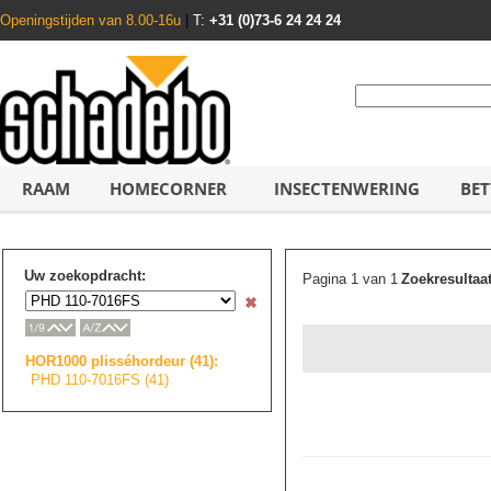
Openingstijden van 8.00-16u
|
T:
+31 (0)73-6 24 24 24
RAAM
HOMECORNER
INSECTENWERING
BET
Uw zoekopdracht:
Pagina 1 van 1
Zoekresultaa
HOR1000 plisséhordeur (41):
PHD 110-7016FS (41)