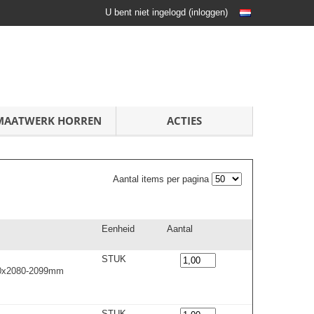
U bent niet ingelogd
(
inloggen
)
MAATWERK HORREN
ACTIES
Aantal items per pagina
Eenheid
Aantal
STUK
00x2080-2099m
m
STUK