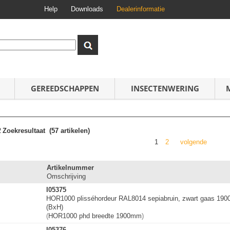
Help
Downloads
Dealerinformatie
GEREEDSCHAPPEN
INSECTENWERING
2
Zoekresultaat
(57 artikelen)
1
2
volgende
Artikelnummer
Omschrijving
I05375
HOR1000 plisséhordeur RAL8014 sepiabruin, zwart gaas 19
(BxH)
(
HOR1000 phd breedte 1900mm
)
I05376