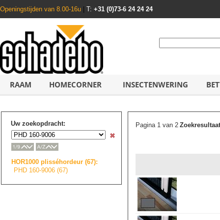
Openingstijden van 8.00-16u
|
T:
+31 (0)73-6 24 24 24
RAAM
HOMECORNER
INSECTENWERING
BET
Uw zoekopdracht:
Pagina 1 van 2
Zoekresultaa
HOR1000 plisséhordeur (67):
PHD 160-9006 (67)