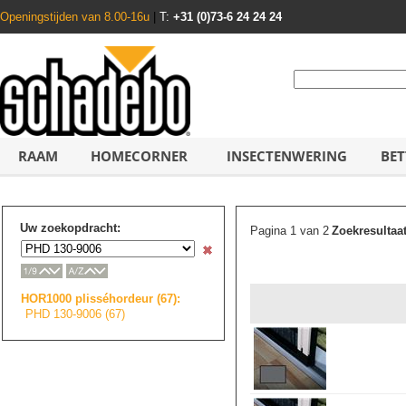
Openingstijden van 8.00-16u
|
T:
+31 (0)73-6 24 24 24
RAAM
HOMECORNER
INSECTENWERING
BET
Uw zoekopdracht:
Pagina 1 van 2
Zoekresultaa
HOR1000 plisséhordeur (67):
PHD 130-9006 (67)