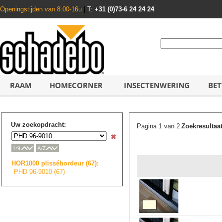
Openingstijden van 8.00-16u
|
T:
+31 (0)73-6 24 24 24
RAAM
HOMECORNER
INSECTENWERING
BET
Uw zoekopdracht:
Pagina 1 van 2
Zoekresultaa
HOR1000 plisséhordeur (67):
PHD 96-9010 (67)