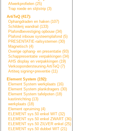
Afwerkprofielen (25)
Trap roede en slijtstrip (3)
ArtiTeQ (417):
Ophangdraden en haken (107)
Schilderij wandrail (133)
Plafondbevestigi
n
g
opbouw (34)
Plafond inbouw systeemplafond (5)
PRESENTATIE-rail
s
y
s
t
e
m
e
n
(30)
Magnetisch (4)
Overige ophang- en presentatie (93)
Schappresentatie
verpakkingen (34)
AHS display en verpakkingen (19)
Verkoopondersteu
n
i
n
g
ArtiTeQ (7)
Artiteq signing+prevent
i
e
(11)
Element System (192):
Element System werkplaats (16)
Element System plankdragers (30)
Element System tafelpoten (18)
kastinrichting (13)
werkplaats (18)
Element opruiming (4)
ELEMENT sys.50 enkel WIT (32)
ELEMENT sys.50 enkel ZWART (36)
ELEMENT sys.50 ZILVER enkel (25)
ELEMENT sys.50 dubbel WIT (21)