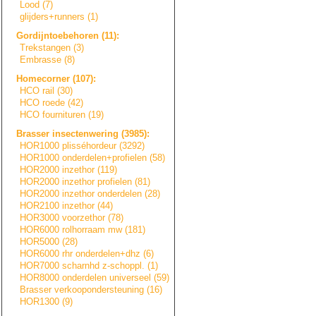
Lood (7)
glijders+runners
(1)
Gordijntoebehore
n
(11):
Trekstangen (3)
Embrasse (8)
Homecorner (107):
HCO rail (30)
HCO roede (42)
HCO fournituren (19)
Brasser insectenwering (3985):
HOR1000 plisséhordeur (3292)
HOR1000 onderdelen+prof
i
e
l
e
n
(58)
HOR2000 inzethor (119)
HOR2000 inzethor profielen (81)
HOR2000 inzethor onderdelen (28)
HOR2100 inzethor (44)
HOR3000 voorzethor (78)
HOR6000 rolhorraam mw (181)
HOR5000 (28)
HOR6000 rhr onderdelen+dhz (6)
HOR7000 scharnhd z-schoppl. (1)
HOR8000 onderdelen universeel (59)
Brasser verkooponderste
u
n
i
n
g
(16)
HOR1300 (9)