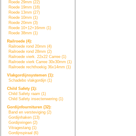
Roede 29mm (22)
Roede 19mm (18)
Roede 13mm (27)
Roede 10mm (1)
Roede 20mm (3)
Roede 10+12+16mm (1)
Roede 38mm (1)
Railroede (4):
Railroede rond 20mm (4)
Railroede rond 28mm (2)
Railroede vierk. 22x22 Carree (1)
Railroede vierk Carree 30x30mm (1)
Railroede rechthoekig 36x14mm (1)
Vlakgordijnsyste
m
e
n
(1):
Schadebo vlakgordijn (1)
Child Safety (1):
Child Safety raam (1)
Child Safety insectenwering (1)
Gordijnfournitur
e
n
(32):
Band en versteviging (2)
Gordijnhaken (13)
Gordijnringen (2)
Vitragestang (1)
Gordijnspiraal (6)