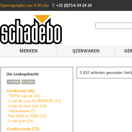
Openingstijden van 8.00-16u
|
T:
+31 (0)73-6 24 24 24
MERKEN
IJZERWAREN
GE
5.932 artikelen gevonden Verf
Uw zoekopdracht:
Gordijnrail (46):
TRIPO vakrail (20)
U-rail de luxe ALUMINIUM (23)
U-rail de luxe ijzer (24)
Separatierail (7)
Rail 5000 en 6000 (11)
U-rail ijzer (10)
Gordijnroede (72):