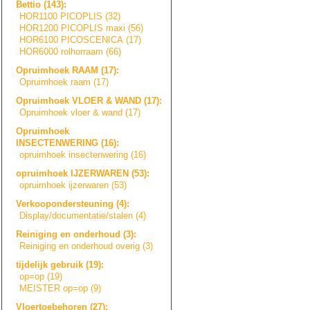
Bettio (143):
HOR1100 PICOPLIS (32)
HOR1200 PICOPLIS maxi (56)
HOR6100 PICOSCENICA (17)
HOR6000 rolhorraam (66)
Opruimhoek RAAM (17):
Opruimhoek raam (17)
Opruimhoek VLOER & WAND (17):
Opruimhoek vloer & wand (17)
Opruimhoek
INSECTENWERING (16):
opruimhoek insectenwering (16)
opruimhoek IJZERWAREN (53):
opruimhoek ijzerwaren (53)
Verkoopondersteu
n
i
n
g
(4):
Display/document
a
t
i
e
/
s
t
a
l
e
n
(4)
Reiniging en onderhoud (3):
Reiniging en onderhoud overig (3)
tijdelijk gebruik (19):
op=op (19)
MEISTER op=op (9)
Vloertoebehoren (27):