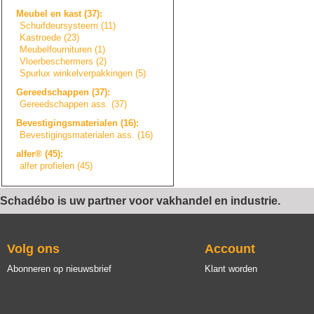
Meubel en kast (37):
Schuifdeursystee
m
(11)
Kastroede (23)
Meubelfourniture
n
(1)
Vloerbeschermers
(2)
Spurlux winkelverpakkin
g
e
n
(5)
Gereedschappen (37):
Gereedschappen ass. (37)
Bevestigingsmate
r
i
a
l
e
n
(16):
Bevestigingsmate
r
i
a
l
e
n
ass. (16)
alfer® (45):
alfer profielen (45)
Schadébo is uw partner voor vakhandel en industrie.
Volg ons
Account
Abonneren op nieuwsbrief
Klant worden