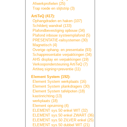
Afwerkprofielen (25)
Trap roede en slijtstrip (3)
ArtiTeQ (417):
Ophangdraden en haken (107)
Schilderij wandrail (133)
Plafondbevestigi
n
g
opbouw (34)
Plafond inbouw systeemplafond (5)
PRESENTATIE-rail
s
y
s
t
e
m
e
n
(30)
Magnetisch (4)
Overige ophang- en presentatie (93)
Schappresentatie
verpakkingen (34)
AHS display en verpakkingen (19)
Verkoopondersteu
n
i
n
g
ArtiTeQ (7)
Artiteq signing+prevent
i
e
(11)
Element System (192):
Element System werkplaats (16)
Element System plankdragers (30)
Element System tafelpoten (18)
kastinrichting (13)
werkplaats (18)
Element opruiming (4)
ELEMENT sys.50 enkel WIT (32)
ELEMENT sys.50 enkel ZWART (36)
ELEMENT sys.50 ZILVER enkel (25)
ELEMENT sys.50 dubbel WIT (21)