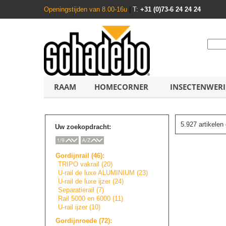
Openingstijden van 8.00-16u
|
T:
+31 (0)73-6 24 24 24
RAAM
HOMECORNER
INSECTENWER
5.927 artikele
Uw zoekopdracht:
Gordijnrail (46):
TRIPO vakrail (20)
U-rail de luxe ALUMINIUM (23)
U-rail de luxe ijzer (24)
Separatierail (7)
Rail 5000 en 6000 (11)
U-rail ijzer (10)
Gordijnroede (72):