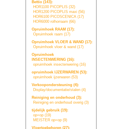
Bettio (143):
HOR1100 PICOPLIS (32)
HOR1200 PICOPLIS maxi (56)
HOR6100 PICOSCENICA (17)
HOR6000 rolhorraam (66)
Opruimhoek RAAM (17):
Opruimhoek raam (17)
Opruimhoek VLOER & WAND (17):
Opruimhoek vloer & wand (17)
Opruimhoek
INSECTENWERING (16):
opruimhoek insectenwering (16)
opruimhoek IJZERWAREN (53):
opruimhoek ijzerwaren (53)
Verkoopondersteu
n
i
n
g
(4):
Display/document
a
t
i
e
/
s
t
a
l
e
n
(4)
Reiniging en onderhoud (3):
Reiniging en onderhoud overig (3)
tijdelijk gebruik (19):
op=op (19)
MEISTER op=op (9)
Vloertoebehoren (27):