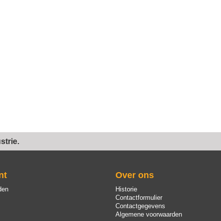
trie.
nt
Over ons
den
Historie
Contactformulier
Contactgegevens
Algemene voorwaarden