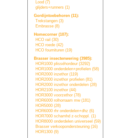
Lood (7)
glijders+runners
(1)
Gordijntoebehore
n
(11):
Trekstangen (3)
Embrasse (8)
Homecorner (107):
HCO rail (30)
HCO roede (42)
HCO fournituren (19)
Brasser insectenwering (3985):
HOR1000 plisséhordeur (3292)
HOR1000 onderdelen+prof
i
e
l
e
n
(58)
HOR2000 inzethor (119)
HOR2000 inzethor profielen (81)
HOR2000 inzethor onderdelen (28)
HOR2100 inzethor (44)
HOR3000 voorzethor (78)
HOR6000 rolhorraam mw (181)
HOR5000 (28)
HOR6000 rhr onderdelen+dhz (6)
HOR7000 scharnhd z-schoppl. (1)
HOR8000 onderdelen universeel (59)
Brasser verkooponderste
u
n
i
n
g
(16)
HOR1300 (9)