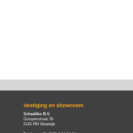
Vestiging en showroom
Schadébo B.V.
Gompenstraat 39
5145 RM Waalwijk