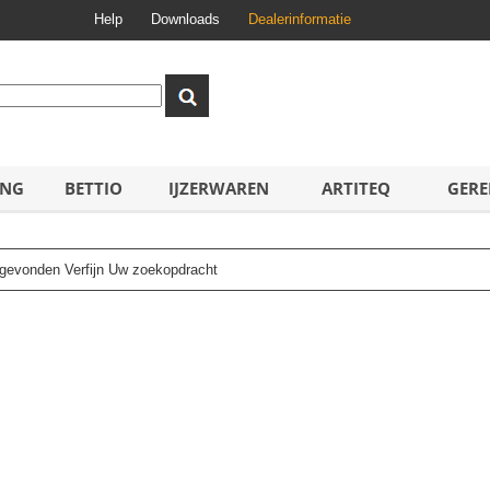
Help
Downloads
Dealerinformatie
ING
BETTIO
IJZERWAREN
ARTITEQ
GERE
n gevonden Verfijn Uw zoekopdracht