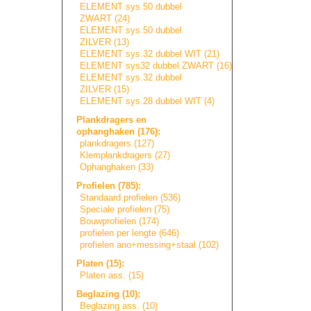
ELEMENT sys.50 dubbel
ZWART (24)
ELEMENT sys.50 dubbel
ZILVER (13)
ELEMENT sys.32 dubbel WIT (21)
ELEMENT sys32 dubbel ZWART (16)
ELEMENT sys.32 dubbel
ZILVER (15)
ELEMENT sys.28 dubbel WIT (4)
Plankdragers en
ophanghaken (176):
plankdragers (127)
Klemplankdragers
(27)
Ophanghaken (33)
Profielen (785):
Standaard profielen (536)
Speciale profielen (75)
Bouwprofielen (174)
profielen per lengte (646)
profielen ano+messing+sta
a
l
(102)
Platen (15):
Platen ass. (15)
Beglazing (10):
Beglazing ass. (10)