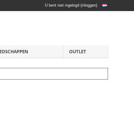
U bent niet ingelogd
(
inloggen
)
EDSCHAPPEN
OUTLET