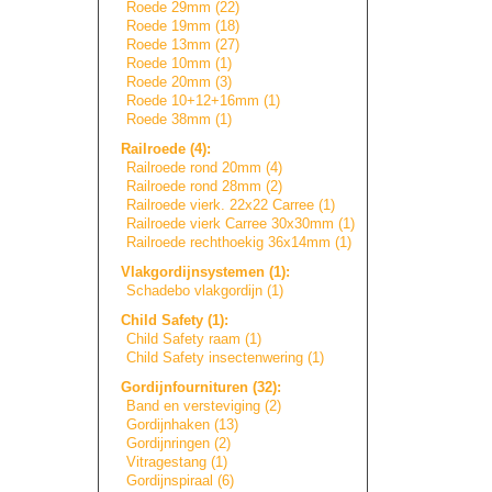
Roede 29mm (22)
Roede 19mm (18)
Roede 13mm (27)
Roede 10mm (1)
Roede 20mm (3)
Roede 10+12+16mm (1)
Roede 38mm (1)
Railroede (4):
Railroede rond 20mm (4)
Railroede rond 28mm (2)
Railroede vierk. 22x22 Carree (1)
Railroede vierk Carree 30x30mm (1)
Railroede rechthoekig 36x14mm (1)
Vlakgordijnsyste
m
e
n
(1):
Schadebo vlakgordijn (1)
Child Safety (1):
Child Safety raam (1)
Child Safety insectenwering (1)
Gordijnfournitur
e
n
(32):
Band en versteviging (2)
Gordijnhaken (13)
Gordijnringen (2)
Vitragestang (1)
Gordijnspiraal (6)