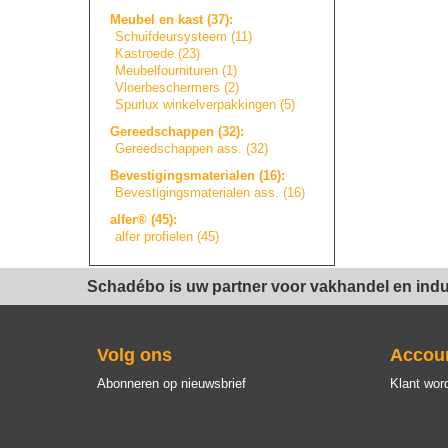
Meubel en kast (37):
Schuifdeursystee
m
(11)
Kastroede (23)
Meubelfourniture
n
(1)
Vloerbeschermers
(2)
Spurlux winkelverpakkin
g
e
n
(5)
Gereedschappen (32):
Gereedschappen ass. (32)
Bevestigingsmate
r
i
a
l
e
n
(16):
Bevestigingsmate
r
i
a
l
e
n
ass. (16)
alfer® (45):
alfer profielen (45)
Schadébo is uw partner voor vakhandel en indus
Volg ons
Accou
Abonneren op nieuwsbrief
Klant wor