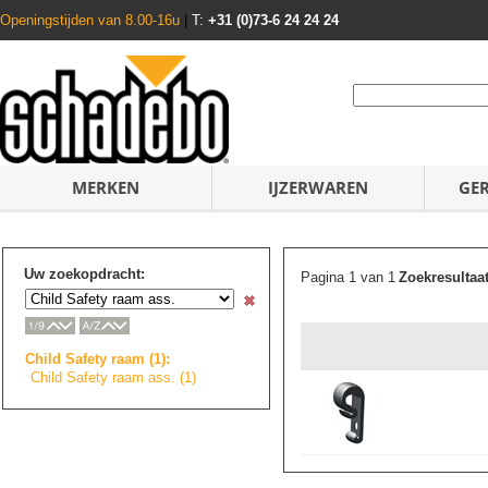
Openingstijden van 8.00-16u
|
T:
+31 (0)73-6 24 24 24
MERKEN
IJZERWAREN
GE
Uw zoekopdracht:
Pagina 1 van 1
Zoekresultaa
Child Safety raam (1):
Child Safety raam ass. (1)