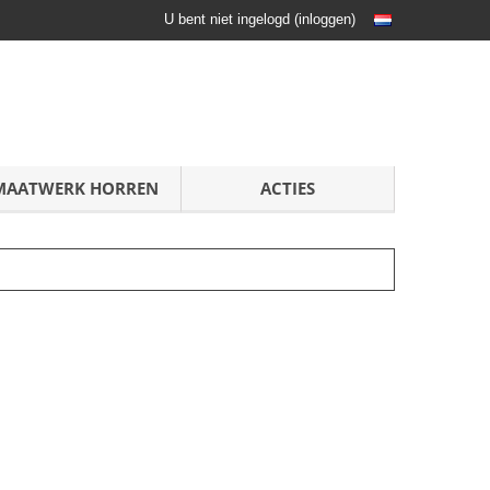
U bent niet ingelogd
(
inloggen
)
MAATWERK HORREN
ACTIES