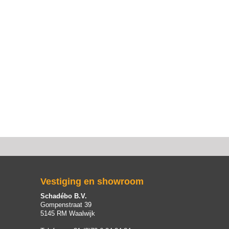
Vestiging en showroom
Schadébo B.V.
Gompenstraat 39
5145 RM Waalwijk