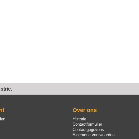
trie.
nt
Over ons
den
Historie
Contactformulier
Contactgegevens
Algemene voorwaarden