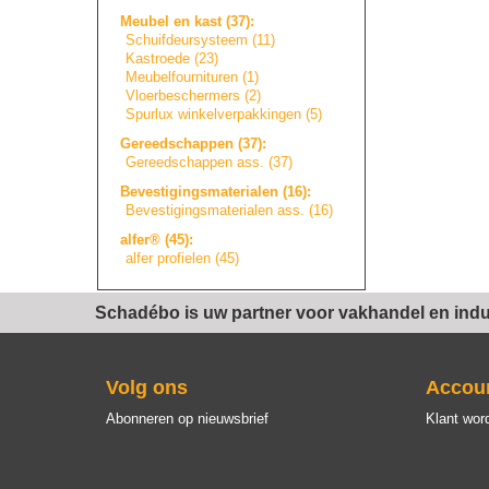
Meubel en kast (37):
Schuifdeursystee
m
(11)
Kastroede (23)
Meubelfourniture
n
(1)
Vloerbeschermers
(2)
Spurlux winkelverpakkin
g
e
n
(5)
Gereedschappen (37):
Gereedschappen ass. (37)
Bevestigingsmate
r
i
a
l
e
n
(16):
Bevestigingsmate
r
i
a
l
e
n
ass. (16)
alfer® (45):
alfer profielen (45)
Schadébo is uw partner voor vakhandel en indus
Volg ons
Accou
Abonneren op nieuwsbrief
Klant wor