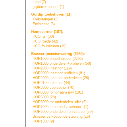
Lood (7)
glijders+runners
(1)
Gordijntoebehore
n
(11):
Trekstangen (3)
Embrasse (8)
Homecorner (107):
HCO rail (30)
HCO roede (42)
HCO fournituren (19)
Brasser insectenwering (3985):
HOR1000 plisséhordeur (3292)
HOR1000 onderdelen+prof
i
e
l
e
n
(58)
HOR2000 inzethor (119)
HOR2000 inzethor profielen (81)
HOR2000 inzethor onderdelen (28)
HOR2100 inzethor (44)
HOR3000 voorzethor (78)
HOR6000 rolhorraam mw (181)
HOR5000 (28)
HOR6000 rhr onderdelen+dhz (6)
HOR7000 scharnhd z-schoppl. (1)
HOR8000 onderdelen universeel (59)
Brasser verkooponderste
u
n
i
n
g
(16)
HOR1300 (9)