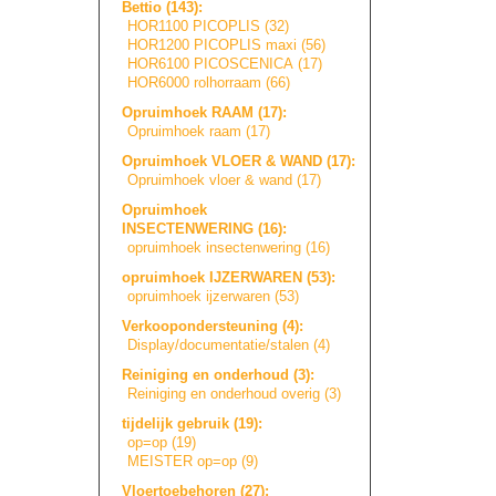
Bettio (143):
HOR1100 PICOPLIS (32)
HOR1200 PICOPLIS maxi (56)
HOR6100 PICOSCENICA (17)
HOR6000 rolhorraam (66)
Opruimhoek RAAM (17):
Opruimhoek raam (17)
Opruimhoek VLOER & WAND (17):
Opruimhoek vloer & wand (17)
Opruimhoek
INSECTENWERING (16):
opruimhoek insectenwering (16)
opruimhoek IJZERWAREN (53):
opruimhoek ijzerwaren (53)
Verkoopondersteu
n
i
n
g
(4):
Display/document
a
t
i
e
/
s
t
a
l
e
n
(4)
Reiniging en onderhoud (3):
Reiniging en onderhoud overig (3)
tijdelijk gebruik (19):
op=op (19)
MEISTER op=op (9)
Vloertoebehoren (27):