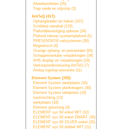
Afwerkprofielen (25)
Trap roede en slijtstrip (3)
ArtiTeQ (417):
Ophangdraden en haken (107)
Schilderij wandrail (133)
Plafondbevestigi
n
g
opbouw (34)
Plafond inbouw systeemplafond (5)
PRESENTATIE-rail
s
y
s
t
e
m
e
n
(30)
Magnetisch (4)
Overige ophang- en presentatie (93)
Schappresentatie
verpakkingen (34)
AHS display en verpakkingen (19)
Verkoopondersteu
n
i
n
g
ArtiTeQ (7)
Artiteq signing+prevent
i
e
(11)
Element System (192):
Element System werkplaats (16)
Element System plankdragers (30)
Element System tafelpoten (18)
kastinrichting (13)
werkplaats (18)
Element opruiming (4)
ELEMENT sys.50 enkel WIT (32)
ELEMENT sys.50 enkel ZWART (36)
ELEMENT sys.50 ZILVER enkel (25)
ELEMENT sys.50 dubbel WIT (21)