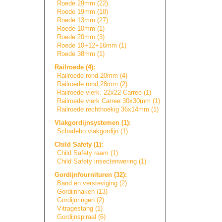
Roede 29mm (22)
Roede 19mm (18)
Roede 13mm (27)
Roede 10mm (1)
Roede 20mm (3)
Roede 10+12+16mm (1)
Roede 38mm (1)
Railroede (4):
Railroede rond 20mm (4)
Railroede rond 28mm (2)
Railroede vierk. 22x22 Carree (1)
Railroede vierk Carree 30x30mm (1)
Railroede rechthoekig 36x14mm (1)
Vlakgordijnsyste
m
e
n
(1):
Schadebo vlakgordijn (1)
Child Safety (1):
Child Safety raam (1)
Child Safety insectenwering (1)
Gordijnfournitur
e
n
(32):
Band en versteviging (2)
Gordijnhaken (13)
Gordijnringen (2)
Vitragestang (1)
Gordijnspiraal (6)