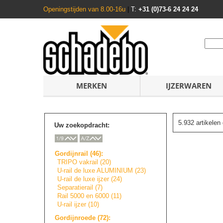
Openingstijden van 8.00-16u
|
T:
+31 (0)73-6 24 24 24
MERKEN
IJZERWAREN
5.932 artikele
Uw zoekopdracht:
Gordijnrail (46):
TRIPO vakrail (20)
U-rail de luxe ALUMINIUM (23)
U-rail de luxe ijzer (24)
Separatierail (7)
Rail 5000 en 6000 (11)
U-rail ijzer (10)
Gordijnroede (72):