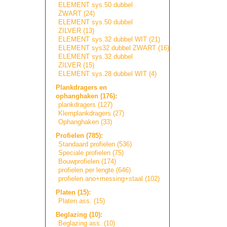
ELEMENT sys.50 dubbel
ZWART (24)
ELEMENT sys.50 dubbel
ZILVER (13)
ELEMENT sys.32 dubbel WIT (21)
ELEMENT sys32 dubbel ZWART (16)
ELEMENT sys.32 dubbel
ZILVER (15)
ELEMENT sys.28 dubbel WIT (4)
Plankdragers en
ophanghaken (176):
plankdragers (127)
Klemplankdragers
(27)
Ophanghaken (33)
Profielen (785):
Standaard profielen (536)
Speciale profielen (75)
Bouwprofielen (174)
profielen per lengte (646)
profielen ano+messing+sta
a
l
(102)
Platen (15):
Platen ass. (15)
Beglazing (10):
Beglazing ass. (10)