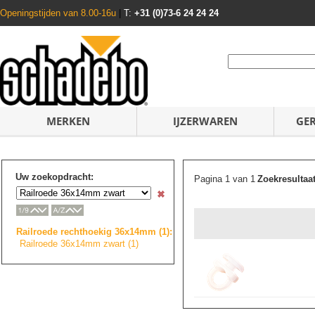
Openingstijden van 8.00-16u
|
T:
+31 (0)73-6 24 24 24
MERKEN
IJZERWAREN
GE
Uw zoekopdracht:
Pagina 1 van 1
Zoekresultaa
Railroede rechthoekig 36x14mm (1):
Railroede 36x14mm zwart (1)