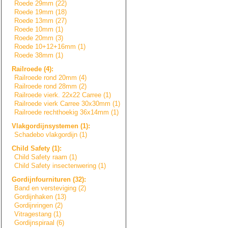
Roede 29mm (22)
Roede 19mm (18)
Roede 13mm (27)
Roede 10mm (1)
Roede 20mm (3)
Roede 10+12+16mm (1)
Roede 38mm (1)
Railroede (4):
Railroede rond 20mm (4)
Railroede rond 28mm (2)
Railroede vierk. 22x22 Carree (1)
Railroede vierk Carree 30x30mm (1)
Railroede rechthoekig 36x14mm (1)
Vlakgordijnsyste
m
e
n
(1):
Schadebo vlakgordijn (1)
Child Safety (1):
Child Safety raam (1)
Child Safety insectenwering (1)
Gordijnfournitur
e
n
(32):
Band en versteviging (2)
Gordijnhaken (13)
Gordijnringen (2)
Vitragestang (1)
Gordijnspiraal (6)