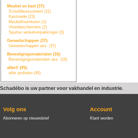
Meubel en kast (37):
Schuifdeursystee
m
(11)
Kastroede (23)
Meubelfourniture
n
(1)
Vloerbeschermers
(2)
Spurlux winkelverpakkin
g
e
n
(5)
Gereedschappen (37):
Gereedschappen ass. (37)
Bevestigingsmate
r
i
a
l
e
n
(16):
Bevestigingsmate
r
i
a
l
e
n
ass. (16)
alfer® (45):
alfer profielen (45)
Schadébo is uw partner voor vakhandel en industrie.
Volg ons
Account
Abonneren op nieuwsbrief
Klant worden