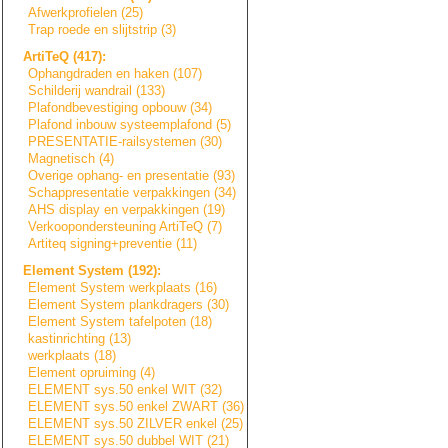
Afwerkprofielen (25)
Trap roede en slijtstrip (3)
ArtiTeQ (417):
Ophangdraden en haken (107)
Schilderij wandrail (133)
Plafondbevestigi
n
g
opbouw (34)
Plafond inbouw systeemplafond (5)
PRESENTATIE-rail
s
y
s
t
e
m
e
n
(30)
Magnetisch (4)
Overige ophang- en presentatie (93)
Schappresentatie
verpakkingen (34)
AHS display en verpakkingen (19)
Verkoopondersteu
n
i
n
g
ArtiTeQ (7)
Artiteq signing+prevent
i
e
(11)
Element System (192):
Element System werkplaats (16)
Element System plankdragers (30)
Element System tafelpoten (18)
kastinrichting (13)
werkplaats (18)
Element opruiming (4)
ELEMENT sys.50 enkel WIT (32)
ELEMENT sys.50 enkel ZWART (36)
ELEMENT sys.50 ZILVER enkel (25)
ELEMENT sys.50 dubbel WIT (21)