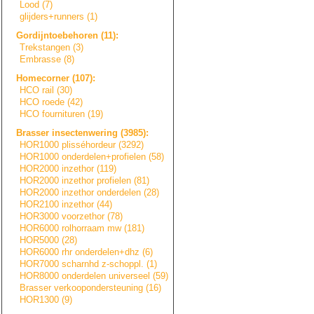
Lood (7)
glijders+runners
(1)
Gordijntoebehore
n
(11):
Trekstangen (3)
Embrasse (8)
Homecorner (107):
HCO rail (30)
HCO roede (42)
HCO fournituren (19)
Brasser insectenwering (3985):
HOR1000 plisséhordeur (3292)
HOR1000 onderdelen+prof
i
e
l
e
n
(58)
HOR2000 inzethor (119)
HOR2000 inzethor profielen (81)
HOR2000 inzethor onderdelen (28)
HOR2100 inzethor (44)
HOR3000 voorzethor (78)
HOR6000 rolhorraam mw (181)
HOR5000 (28)
HOR6000 rhr onderdelen+dhz (6)
HOR7000 scharnhd z-schoppl. (1)
HOR8000 onderdelen universeel (59)
Brasser verkooponderste
u
n
i
n
g
(16)
HOR1300 (9)