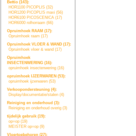
Bettio (143):
HOR1100 PICOPLIS (32)
HOR1200 PICOPLIS maxi (56)
HOR6100 PICOSCENICA (17)
HOR6000 rolhorraam (66)
Opruimhoek RAAM (17):
Opruimhoek raam (17)
Opruimhoek VLOER & WAND (17):
Opruimhoek vloer & wand (17)
Opruimhoek
INSECTENWERING (16):
opruimhoek insectenwering (16)
opruimhoek IJZERWAREN (53):
opruimhoek ijzerwaren (53)
Verkoopondersteu
n
i
n
g
(4):
Display/document
a
t
i
e
/
s
t
a
l
e
n
(4)
Reiniging en onderhoud (3):
Reiniging en onderhoud overig (3)
tijdelijk gebruik (19):
op=op (19)
MEISTER op=op (9)
Vloertoebehoren (27):