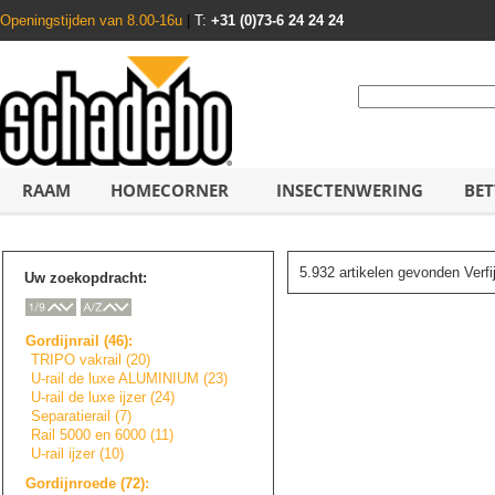
Openingstijden van 8.00-16u
|
T:
+31 (0)73-6 24 24 24
RAAM
HOMECORNER
INSECTENWERING
BET
5.932 artikelen gevonden Verf
Uw zoekopdracht:
Gordijnrail (46):
TRIPO vakrail (20)
U-rail de luxe ALUMINIUM (23)
U-rail de luxe ijzer (24)
Separatierail (7)
Rail 5000 en 6000 (11)
U-rail ijzer (10)
Gordijnroede (72):