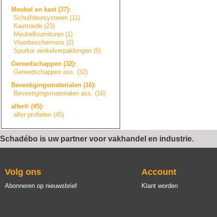
Meubel en kast (37):
Schuifdeursystee
m
(11)
Kastroede (23)
Meubelfourniture
n
(1)
Vloerbeschermers
(2)
Spurlux winkelverpakkin
g
e
n
(5)
Gereedschappen (32):
Gereedschappen ass. (32)
Bevestigingsmate
r
i
a
l
e
n
(16):
Bevestigingsmate
r
i
a
l
e
n
ass. (16)
alfer® (45):
alfer profielen (45)
Schadébo is uw partner voor vakhandel en industrie.
Volg ons
Account
Abonneren op nieuwsbrief
Klant worden