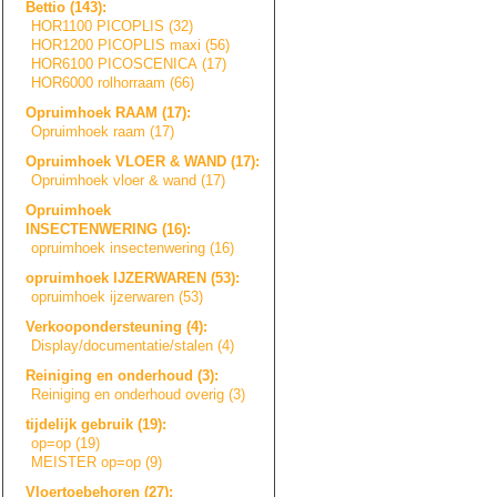
Bettio (143):
HOR1100 PICOPLIS (32)
HOR1200 PICOPLIS maxi (56)
HOR6100 PICOSCENICA (17)
HOR6000 rolhorraam (66)
Opruimhoek RAAM (17):
Opruimhoek raam (17)
Opruimhoek VLOER & WAND (17):
Opruimhoek vloer & wand (17)
Opruimhoek
INSECTENWERING (16):
opruimhoek insectenwering (16)
opruimhoek IJZERWAREN (53):
opruimhoek ijzerwaren (53)
Verkoopondersteu
n
i
n
g
(4):
Display/document
a
t
i
e
/
s
t
a
l
e
n
(4)
Reiniging en onderhoud (3):
Reiniging en onderhoud overig (3)
tijdelijk gebruik (19):
op=op (19)
MEISTER op=op (9)
Vloertoebehoren (27):