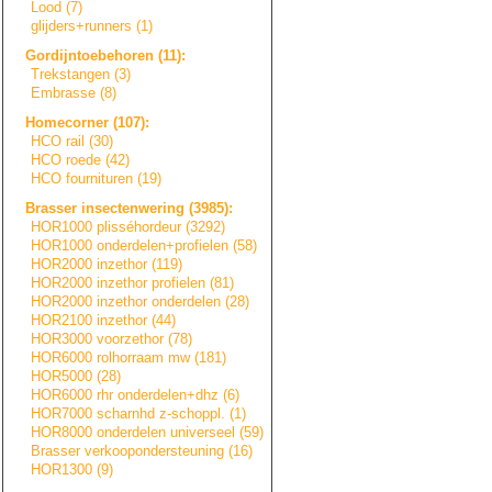
Lood (7)
glijders+runners
(1)
Gordijntoebehore
n
(11):
Trekstangen (3)
Embrasse (8)
Homecorner (107):
HCO rail (30)
HCO roede (42)
HCO fournituren (19)
Brasser insectenwering (3985):
HOR1000 plisséhordeur (3292)
HOR1000 onderdelen+prof
i
e
l
e
n
(58)
HOR2000 inzethor (119)
HOR2000 inzethor profielen (81)
HOR2000 inzethor onderdelen (28)
HOR2100 inzethor (44)
HOR3000 voorzethor (78)
HOR6000 rolhorraam mw (181)
HOR5000 (28)
HOR6000 rhr onderdelen+dhz (6)
HOR7000 scharnhd z-schoppl. (1)
HOR8000 onderdelen universeel (59)
Brasser verkooponderste
u
n
i
n
g
(16)
HOR1300 (9)