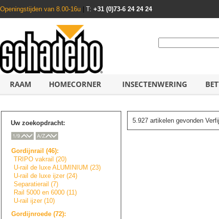
Openingstijden van 8.00-16u
|
T:
+31 (0)73-6 24 24 24
RAAM
HOMECORNER
INSECTENWERING
BET
5.927 artikelen gevonden Verf
Uw zoekopdracht:
Gordijnrail (46):
TRIPO vakrail (20)
U-rail de luxe ALUMINIUM (23)
U-rail de luxe ijzer (24)
Separatierail (7)
Rail 5000 en 6000 (11)
U-rail ijzer (10)
Gordijnroede (72):