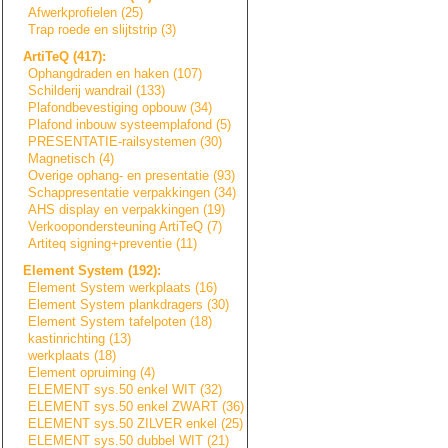
Afwerkprofielen (25)
Trap roede en slijtstrip (3)
ArtiTeQ (417):
Ophangdraden en haken (107)
Schilderij wandrail (133)
Plafondbevestigi
n
g
opbouw (34)
Plafond inbouw systeemplafond (5)
PRESENTATIE-rail
s
y
s
t
e
m
e
n
(30)
Magnetisch (4)
Overige ophang- en presentatie (93)
Schappresentatie
verpakkingen (34)
AHS display en verpakkingen (19)
Verkoopondersteu
n
i
n
g
ArtiTeQ (7)
Artiteq signing+prevent
i
e
(11)
Element System (192):
Element System werkplaats (16)
Element System plankdragers (30)
Element System tafelpoten (18)
kastinrichting (13)
werkplaats (18)
Element opruiming (4)
ELEMENT sys.50 enkel WIT (32)
ELEMENT sys.50 enkel ZWART (36)
ELEMENT sys.50 ZILVER enkel (25)
ELEMENT sys.50 dubbel WIT (21)