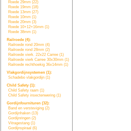
Roede 29mm (22)
Roede 19mm (18)
Roede 13mm (27)
Roede 10mm (1)
Roede 20mm (3)
Roede 10+12+16mm (1)
Roede 38mm (1)
Railroede (4):
Railroede rond 20mm (4)
Railroede rond 28mm (2)
Railroede vierk. 22x22 Carree (1)
Railroede vierk Carree 30x30mm (1)
Railroede rechthoekig 36x14mm (1)
Vlakgordijnsyste
m
e
n
(1):
Schadebo vlakgordijn (1)
Child Safety (1):
Child Safety raam (1)
Child Safety insectenwering (1)
Gordijnfournitur
e
n
(32):
Band en versteviging (2)
Gordijnhaken (13)
Gordijnringen (2)
Vitragestang (1)
Gordijnspiraal (6)