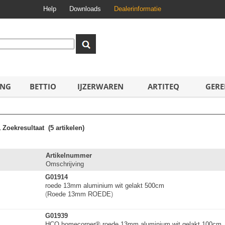
Help
Downloads
Dealerinformatie
ING
BETTIO
IJZERWAREN
ARTITEQ
GERE
1
Zoekresultaat
(5 artikelen)
Artikelnummer
Omschrijving
G01914
roede 13mm aluminium wit gelakt 500cm
(
Roede 13mm ROEDE
)
G01939
HCO homecorner® roede 13mm aluminium wit gelakt 100cm