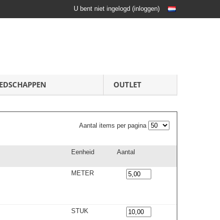
U bent niet ingelogd
(
inloggen
)
EDSCHAPPEN
OUTLET
Aantal items per pagina
Eenheid
Aantal
METER
STUK